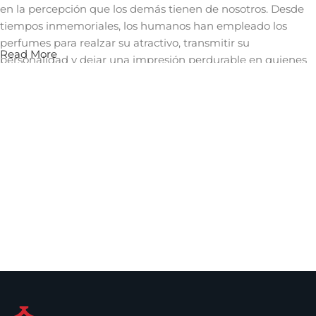
en la percepción que los demás tienen de nosotros. Desde
tiempos inmemoriales, los humanos han empleado los
perfumes para realzar su atractivo, transmitir su
Read More
personalidad y dejar una impresión perdurable en quienes
les rodean. Un aroma cautivador puede evocar recuerdos,
despertar emociones y crear una conexión íntima con
quienes nos rodean, convirtiéndose así en una herramienta
invaluable en el arte de la comunicación no verbal y en la
construcción de relaciones significativas.
Los perfumes que puedes encontrar en
Perfumaste.com
Dentro de los perfumes de mujer que puedes comprar en
nuestro sitio, se encuentran los
perfumes Carolina
Herrera
,
La vida es bella de Lancome
,
Versace Bright
Crystal
y muchos más. Solo debes escoger el tamaño que
desees y comenzar a disfrutar de tu fragancia favorita.