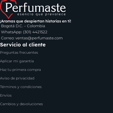
Dentro de los perfumes para hombre, puedes encontrar
Eros Versace
, el perfume
Invictus de Paco Rabanne
,
Club
de Nuit de Armaf
y muchas otras opciones de marcas muy
¡Aromas que despiertan historias en ti!
reconocidas. Incluso, si buscas algo para regalar, en nuestro
Bogotá D.C. – Colombia
catálogo se encuentran varias alternativas de lociones para
WhatsApp: (301) 4421522
esa persona especial, sea que estés en Cali, Bogotá, Medellín
Correo:
ventas@perfumaste.com
o en cualquier parte de Colombia.
Servicio al cliente
Preguntas frecuentes
Aplicar mi garantía
Haz tu primera compra
Aviso de privacidad
Términos y condiciones
Envíos
Cambios y devoluciones