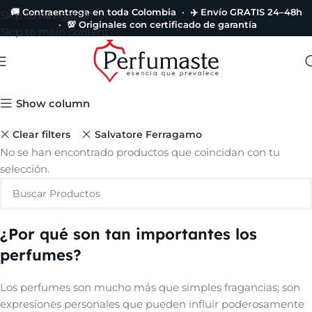
🚚 Contraentrega en toda Colombia · ✈️ Envío GRATIS 24–48h
Skip to navigation
· 💯 Originales con certificado de garantía
Skip to main content
Catálogo de Perfumes
Show column
Clear filters
Salvatore Ferragamo
No se han encontrado productos que coincidan con tu
selección.
¿Por qué son tan importantes los
perfumes?
Los perfumes son mucho más que simples fragancias; son
expresiones personales que pueden influir poderosamente