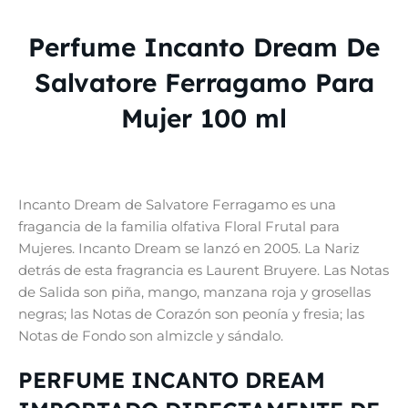
Perfume Incanto Dream De
Salvatore Ferragamo Para
Mujer 100 ml
Incanto Dream de Salvatore Ferragamo es una
fragancia de la familia olfativa Floral Frutal para
Mujeres. Incanto Dream se lanzó en 2005. La Nariz
detrás de esta fragrancia es Laurent Bruyere. Las Notas
de Salida son piña, mango, manzana roja y grosellas
negras; las Notas de Corazón son peonía y fresia; las
Notas de Fondo son almizcle y sándalo.
PERFUME INCANTO DREAM