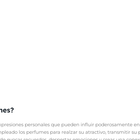
mes?
presiones personales que pueden influir poderosamente en 
eado los perfumes para realzar su atractivo, transmitir su 
de evocar recuerdos, despertar emociones y crear una conex