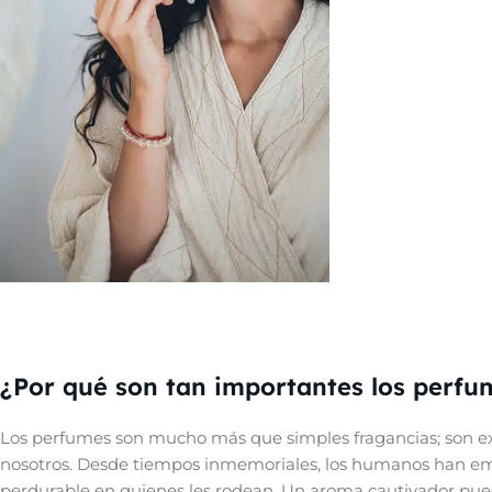
¿Aún no encuentras
tu esencia?
¿Por qué son tan importantes los perfu
¡Prueba antes de decidir!
Ver Ahora
Los perfumes son mucho más que simples fragancias; son ex
nosotros. Desde tiempos inmemoriales, los humanos han empl
perdurable en quienes les rodean. Un aroma cautivador pue