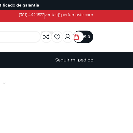
ificado de garantía
(301) 442 1522
ventas@perfumaste.com
$
0
Seguir mi pedido