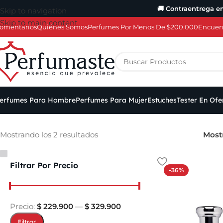
🚚 Contraentrega e
Skip to navigation
Skip to main content
omentarios
Quiénes Somos
Perfumes Por Menos De $200.000
Encuent
erfumes Para Hombre
Perfumes Para Mujer
Estuches
Tester En Ofe
Mostrando los 2 resultados
Most
Filtrar Por Precio
-36%
Precio:
$ 229.900
—
$ 329.900
Filtrar