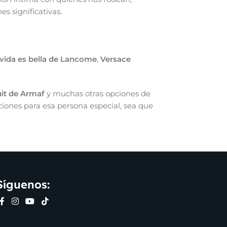
s significativas.
vida es bella de Lancome
,
Versace
it de Armaf
y muchas otras opciones de
ciones para esa persona especial, sea que
Síguenos: