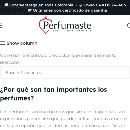
🚚 Contraentrega en toda Colombia · ✈️ Envío GRATIS 24–48h
Skip to navigation
· 💯 Originales con certificado de garantía
Skip to main content
Salvador Dalí
Show column
No se han encontrado productos que coincidan con tu
selección.
¿Por qué son tan importantes los
perfumes?
Los perfumes son mucho más que simples fragancias; son
expresiones personales que pueden influir poderosamente
en la percepción que los demás tienen de nosotros. Desde