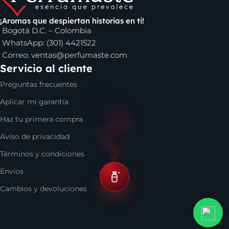
Eros Versace
, el perfume
Invictus de Paco Rabanne
,
Club
de Nuit de Armaf
y muchas otras opciones de marcas muy
¡Aromas que despiertan historias en ti!
Bogotá D.C. – Colombia
reconocidas. Incluso, si buscas algo para regalar, en nuestro
WhatsApp: (301) 4421522
catálogo se encuentran varias alternativas de lociones para
Correo:
ventas@perfumaste.com
esa persona especial, sea que estés en Cali, Bogotá, Medellín
Servicio al cliente
o en cualquier parte de Colombia.
Preguntas frecuentes
Aplicar mi garantía
Haz tu primera compra
Aviso de privacidad
Términos y condiciones
Envíos
Cambios y devoluciones