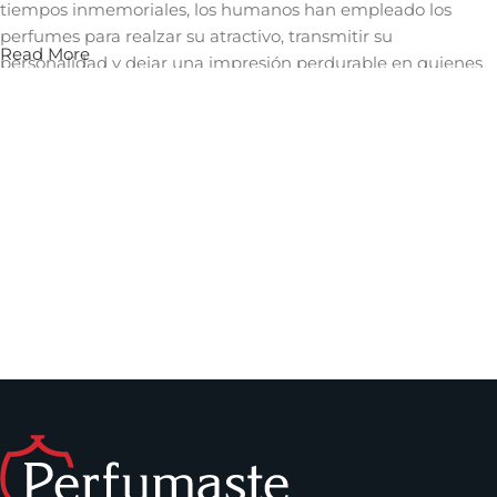
tiempos inmemoriales, los humanos han empleado los
perfumes para realzar su atractivo, transmitir su
Read More
personalidad y dejar una impresión perdurable en quienes
les rodean. Un aroma cautivador puede evocar recuerdos,
despertar emociones y crear una conexión íntima con
quienes nos rodean, convirtiéndose así en una herramienta
invaluable en el arte de la comunicación no verbal y en la
construcción de relaciones significativas.
Los perfumes que puedes encontrar en
Perfumaste.com
Dentro de los perfumes de mujer que puedes comprar en
nuestro sitio, se encuentran los
perfumes Carolina
Herrera
,
La vida es bella de Lancome
,
Versace Bright
Crystal
y muchos más. Solo debes escoger el tamaño que
desees y comenzar a disfrutar de tu fragancia favorita.
Dentro de los perfumes para hombre, puedes encontrar