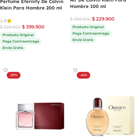
Perfume Eternity De Calvin
Hombre 100 ml
Klein Para Hombre 200 ml
$
229.900
$
359.900
4.8
$
399.900
$
529.900
Producto Original
Paga Contraentrega
Producto Original
Envío Gratis
Paga Contraentrega
Envío Gratis
Comprar ahora
Comprar ahora
-37%
-41%