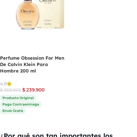
Perfume Obsession For Men
De Calvin Klein Para
Hombre 200 ml
4.8
$
239.900
$
369.900
Producto Original
Paga Contraentrega
Envío Gratis
Comprar ahora
¿Por qué son tan importantes los