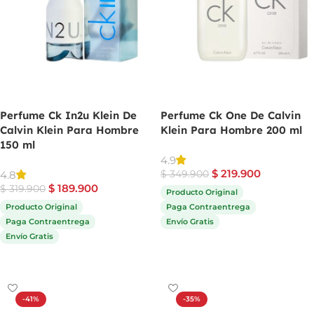
Perfume Ck In2u Klein De
Perfume Ck One De Calvin
Calvin Klein Para Hombre
Klein Para Hombre 200 ml
150 ml
4.9
$
219.900
4.8
$
349.900
$
189.900
$
319.900
Producto Original
Producto Original
Paga Contraentrega
Paga Contraentrega
Envío Gratis
Envío Gratis
Comprar ahora
Comprar ahora
-41%
-35%