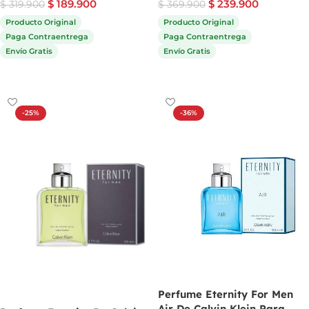
$
189.900
$
239.900
$
319.900
$
369.900
Producto Original
Producto Original
Paga Contraentrega
Paga Contraentrega
Envío Gratis
Envío Gratis
Comprar ahora
Comprar ahora
-25%
-36%
Perfume Eternity For Men
Air De Calvin Klein Para