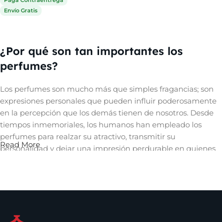
Envío Gratis
Comprar ahora
¿Por qué son tan importantes los
perfumes?
Los perfumes son mucho más que simples fragancias; son
expresiones personales que pueden influir poderosamente
en la percepción que los demás tienen de nosotros. Desde
tiempos inmemoriales, los humanos han empleado los
perfumes para realzar su atractivo, transmitir su
Read More
personalidad y dejar una impresión perdurable en quienes
les rodean. Un aroma cautivador puede evocar recuerdos,
despertar emociones y crear una conexión íntima con
quienes nos rodean, convirtiéndose así en una herramienta
invaluable en el arte de la comunicación no verbal y en la
construcción de relaciones significativas.