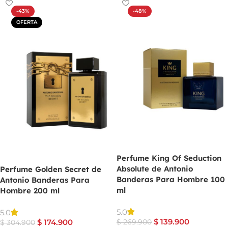
-43%
-48%
OFERTA
Perfume King Of Seduction
Absolute de Antonio
Perfume Golden Secret de
Banderas Para Hombre 100
Antonio Banderas Para
ml
Hombre 200 ml
5.0
5.0
$
139.900
$
174.900
$
269.900
$
304.900