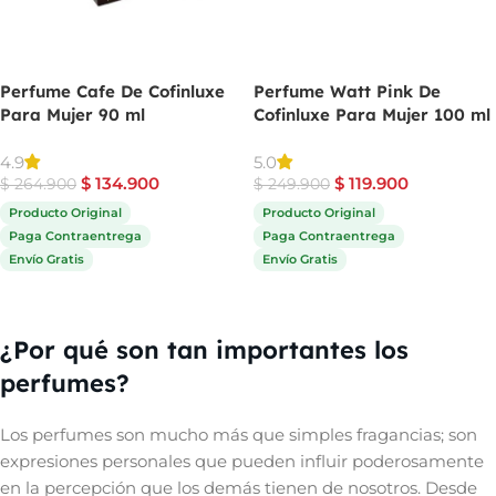
Perfume Cafe De Cofinluxe
Perfume Watt Pink De
Para Mujer 90 ml
Cofinluxe Para Mujer 100 ml
4.9
5.0
$
134.900
$
119.900
$
264.900
$
249.900
Producto Original
Producto Original
Paga Contraentrega
Paga Contraentrega
Envío Gratis
Envío Gratis
Comprar ahora
Comprar ahora
¿Por qué son tan importantes los
perfumes?
Los perfumes son mucho más que simples fragancias; son
expresiones personales que pueden influir poderosamente
en la percepción que los demás tienen de nosotros. Desde