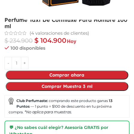
Perfume Taxi De Cofinluxe Para Hombre 100
ml
(
4
valoraciones de clientes)
$
104.900
$
234.900
Hoy
100 disponibles
Comprar ahora
Comprar Muestra 3 ml
Club Perfumaste:
comprando este producto ganas
13
Puntos
— 1 punto = $100 de descuento en tu próxima
compra.
*No aplica para muestras.
💬 ¿No sabes cuál elegir? Asesoría GRATIS por
WhatsApp →