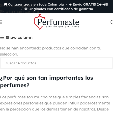
🚚 Contraentrega en toda Colombia · ✈️ Envío GRATIS 24–48h
Skip to navigation
· 💯 Originales con certificado de garantía
Skip to main content
Dsquared2
Show column
No se han encontrado productos que coincidan con tu
selección.
¿Por qué son tan importantes los
perfumes?
Los perfumes son mucho más que simples fragancias; son
expresiones personales que pueden influir poderosamente
en la percepción que los demás tienen de nosotros. Desde