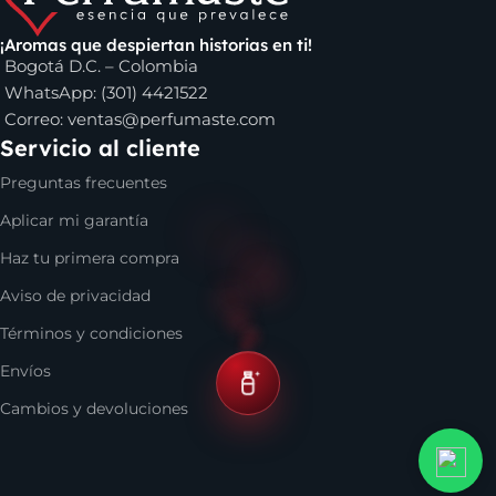
Eros Versace
, el perfume
Invictus de Paco Rabanne
,
Club
de Nuit de Armaf
y muchas otras opciones de marcas muy
¡Aromas que despiertan historias en ti!
Bogotá D.C. – Colombia
reconocidas. Incluso, si buscas algo para regalar, en nuestro
WhatsApp: (301) 4421522
catálogo se encuentran varias alternativas de lociones para
Correo:
ventas@perfumaste.com
esa persona especial, sea que estés en Cali, Bogotá, Medellín
Servicio al cliente
o en cualquier parte de Colombia.
Preguntas frecuentes
Aplicar mi garantía
Haz tu primera compra
Aviso de privacidad
Términos y condiciones
Envíos
Cambios y devoluciones