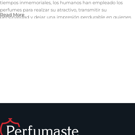
tiempos inmemoriales, los humanos han empleado los
perfumes para realzar su atractivo, transmitir su
Read More
personalidad y dejar una impresión perdurable en quienes
les rodean. Un aroma cautivador puede evocar recuerdos,
despertar emociones y crear una conexión íntima con
quienes nos rodean, convirtiéndose así en una herramienta
invaluable en el arte de la comunicación no verbal y en la
construcción de relaciones significativas.
Los perfumes que puedes encontrar en
Perfumaste.com
Dentro de los perfumes de mujer que puedes comprar en
nuestro sitio, se encuentran los
perfumes Carolina
Herrera
,
La vida es bella de Lancome
,
Versace Bright
Crystal
y muchos más. Solo debes escoger el tamaño que
desees y comenzar a disfrutar de tu fragancia favorita.
Dentro de los perfumes para hombre, puedes encontrar