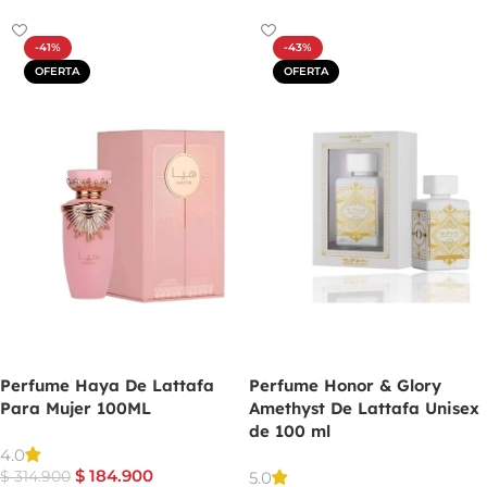
-41%
-43%
OFERTA
OFERTA
Perfume Haya De Lattafa
Perfume Honor & Glory
Para Mujer 100ML
Amethyst De Lattafa Unisex
de 100 ml
4.0
$
184.900
5.0
$
314.900