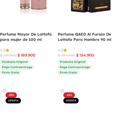
Perfume Mayar De Lattafa
Perfume QAED Al Fursan De
para mujer de 100 ml
Lattafa Para Hombre 90 ml
4.9
4.9
$
189.900
$
154.900
$
319.900
$
284.900
Producto Original
Producto Original
Paga Contraentrega
Paga Contraentrega
Envío Gratis
Envío Gratis
Comprar ahora
Comprar ahora
-39%
-43%
OFERTA
OFERTA