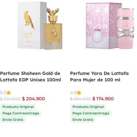
Perfume Shaheen Gold de
Perfume Yara De Lattafa
Lattafa EDP Unisex 100ml
Para Mujer de 100 ml
5.0
4.9
$
204.900
$
174.900
$
334.900
$
304.900
Producto Original
Producto Original
Paga Contraentrega
Paga Contraentrega
Envío Gratis
Envío Gratis
Comprar ahora
Comprar ahora