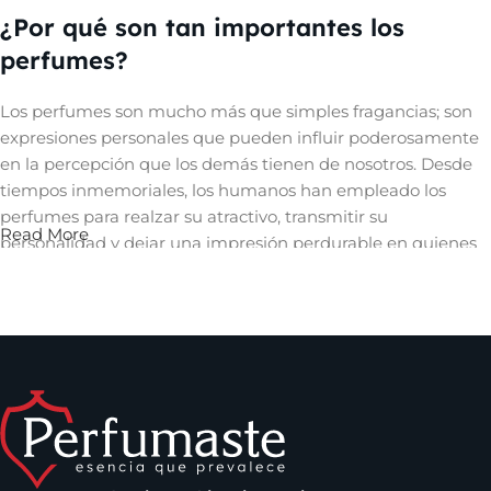
¿Por qué son tan importantes los
perfumes?
Los perfumes son mucho más que simples fragancias; son
expresiones personales que pueden influir poderosamente
en la percepción que los demás tienen de nosotros. Desde
tiempos inmemoriales, los humanos han empleado los
perfumes para realzar su atractivo, transmitir su
Read More
personalidad y dejar una impresión perdurable en quienes
les rodean. Un aroma cautivador puede evocar recuerdos,
despertar emociones y crear una conexión íntima con
quienes nos rodean, convirtiéndose así en una herramienta
invaluable en el arte de la comunicación no verbal y en la
construcción de relaciones significativas.
Los perfumes que puedes encontrar en
Perfumaste.com