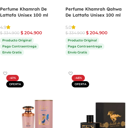
Perfume Khamrah De
Perfume Khamrah Qahwa
Lattafa Unisex 100 ml
De Lattafa Unisex 100 ml
4.9
5.0
$
204.900
$
204.900
$
334.900
$
334.900
Producto Original
Producto Original
Paga Contraentrega
Paga Contraentrega
Envío Gratis
Envío Gratis
Comprar ahora
Comprar ahora
-41%
-46%
OFERTA
OFERTA