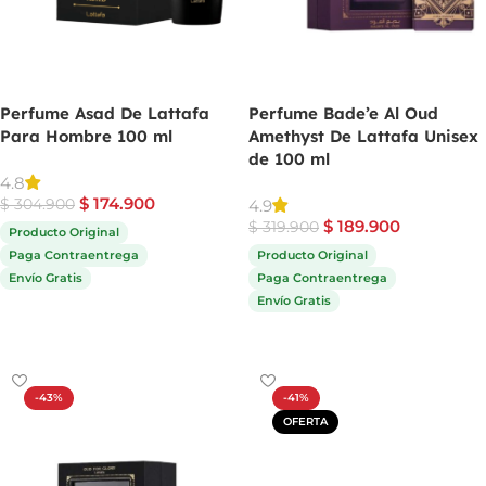
Perfume Asad De Lattafa
Perfume Bade’e Al Oud
Para Hombre 100 ml
Amethyst De Lattafa Unisex
de 100 ml
4.8
$
174.900
4.9
$
304.900
$
189.900
$
319.900
Producto Original
Paga Contraentrega
Producto Original
Envío Gratis
Paga Contraentrega
Envío Gratis
Comprar ahora
Comprar ahora
-43%
-41%
OFERTA