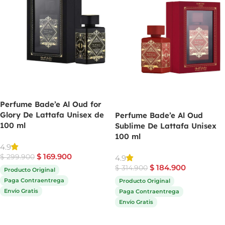
Perfume Bade’e Al Oud for
Glory De Lattafa Unisex de
Perfume Bade’e Al Oud
100 ml
Sublime De Lattafa Unisex
100 ml
4.9
$
169.900
$
299.900
4.9
$
184.900
$
314.900
Producto Original
Paga Contraentrega
Producto Original
Envío Gratis
Paga Contraentrega
Envío Gratis
Comprar ahora
Comprar ahora