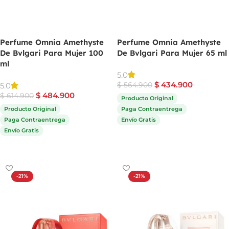
Perfume Omnia Amethyste
Perfume Omnia Amethyste
De Bvlgari Para Mujer 100
De Bvlgari Para Mujer 65 ml
ml
5.0
$
434.900
5.0
$
564.900
$
484.900
$
614.900
Producto Original
Producto Original
Paga Contraentrega
Paga Contraentrega
Envío Gratis
Envío Gratis
Comprar ahora
Comprar ahora
-21%
-21%