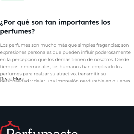
Comprar ahora
¿Por qué son tan importantes los
perfumes?
Los perfumes son mucho más que simples fragancias; son
expresiones personales que pueden influir poderosamente
en la percepción que los demás tienen de nosotros. Desde
tiempos inmemoriales, los humanos han empleado los
perfumes para realzar su atractivo, transmitir su
Read More
personalidad y dejar una impresión perdurable en quienes
les rodean. Un aroma cautivador puede evocar recuerdos,
despertar emociones y crear una conexión íntima con
quienes nos rodean, convirtiéndose así en una herramienta
invaluable en el arte de la comunicación no verbal y en la
construcción de relaciones significativas.
Los perfumes que puedes encontrar en