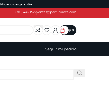
ificado de garantía
(301) 442 1522
ventas@perfumaste.com
$
0
Seguir mi pedido