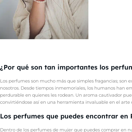
¿Aún no encuentras
tu esencia?
¿Por qué son tan importantes los perfu
¡Prueba antes de decidir!
Ver Ahora
Los perfumes son mucho más que simples fragancias; son ex
nosotros. Desde tiempos inmemoriales, los humanos han empl
perdurable en quienes les rodean. Un aroma cautivador pue
convirtiéndose así en una herramienta invaluable en el arte d
Los perfumes que puedes encontrar en
Dentro de los perfumes de mujer que puedes comprar en nue