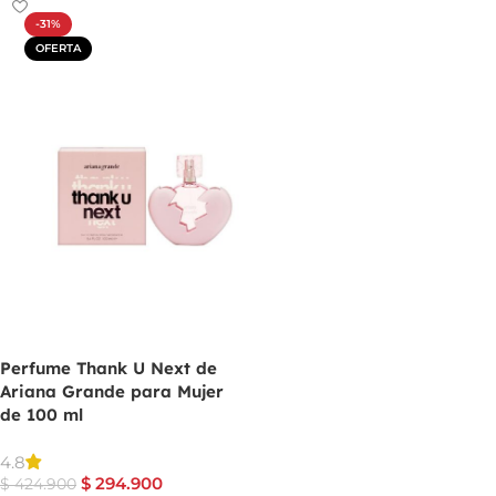
-31%
OFERTA
Perfume Thank U Next de
Ariana Grande para Mujer
de 100 ml
4.8
$
294.900
$
424.900