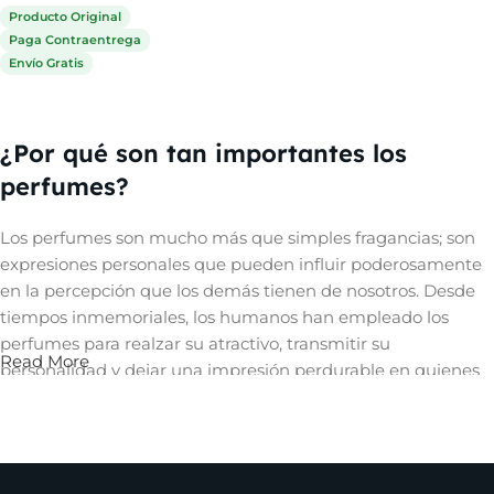
Producto Original
Paga Contraentrega
Envío Gratis
Comprar ahora
¿Por qué son tan importantes los
perfumes?
Los perfumes son mucho más que simples fragancias; son
expresiones personales que pueden influir poderosamente
en la percepción que los demás tienen de nosotros. Desde
tiempos inmemoriales, los humanos han empleado los
perfumes para realzar su atractivo, transmitir su
Read More
personalidad y dejar una impresión perdurable en quienes
les rodean. Un aroma cautivador puede evocar recuerdos,
despertar emociones y crear una conexión íntima con
quienes nos rodean, convirtiéndose así en una herramienta
invaluable en el arte de la comunicación no verbal y en la