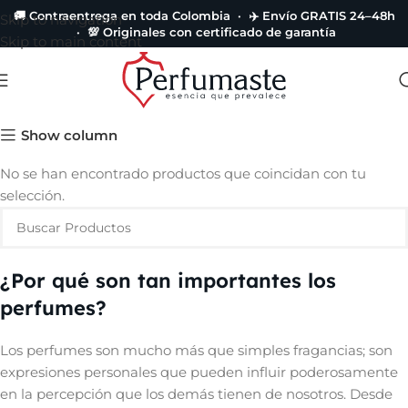
🚚 Contraentrega en toda Colombia · ✈️ Envío GRATIS 24–48h
Skip to navigation
· 💯 Originales con certificado de garantía
Skip to main content
Remy Marquis
Show column
No se han encontrado productos que coincidan con tu
selección.
¿Por qué son tan importantes los
perfumes?
Los perfumes son mucho más que simples fragancias; son
expresiones personales que pueden influir poderosamente
en la percepción que los demás tienen de nosotros. Desde