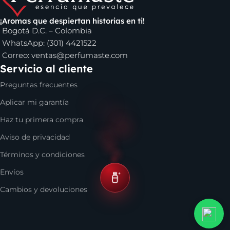
Eros Versace
, el perfume
Invictus de Paco Rabanne
,
Club
de Nuit de Armaf
y muchas otras opciones de marcas muy
¡Aromas que despiertan historias en ti!
Bogotá D.C. – Colombia
reconocidas. Incluso, si buscas algo para regalar, en nuestro
WhatsApp: (301) 4421522
catálogo se encuentran varias alternativas de lociones para
Correo:
ventas@perfumaste.com
esa persona especial, sea que estés en Cali, Bogotá, Medellín
Servicio al cliente
o en cualquier parte de Colombia.
Preguntas frecuentes
Aplicar mi garantía
Haz tu primera compra
Aviso de privacidad
Términos y condiciones
Envíos
Cambios y devoluciones