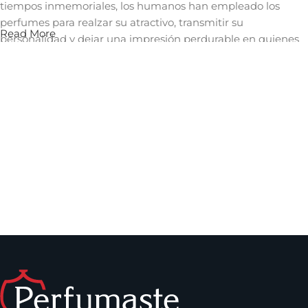
tiempos inmemoriales, los humanos han empleado los
perfumes para realzar su atractivo, transmitir su
Read More
personalidad y dejar una impresión perdurable en quienes
les rodean. Un aroma cautivador puede evocar recuerdos,
despertar emociones y crear una conexión íntima con
quienes nos rodean, convirtiéndose así en una herramienta
invaluable en el arte de la comunicación no verbal y en la
construcción de relaciones significativas.
Los perfumes que puedes encontrar en
Perfumaste.com
Dentro de los perfumes de mujer que puedes comprar en
nuestro sitio, se encuentran los
perfumes Carolina
Herrera
,
La vida es bella de Lancome
,
Versace Bright
Crystal
y muchos más. Solo debes escoger el tamaño que
desees y comenzar a disfrutar de tu fragancia favorita.
Dentro de los perfumes para hombre, puedes encontrar