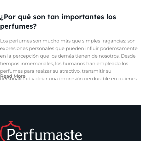
¿Por qué son tan importantes los
perfumes?
Los perfumes son mucho más que simples fragancias; son
expresiones personales que pueden influir poderosamente
en la percepción que los demás tienen de nosotros. Desde
tiempos inmemoriales, los humanos han empleado los
perfumes para realzar su atractivo, transmitir su
Read More
personalidad y dejar una impresión perdurable en quienes
les rodean. Un aroma cautivador puede evocar recuerdos,
despertar emociones y crear una conexión íntima con
quienes nos rodean, convirtiéndose así en una herramienta
invaluable en el arte de la comunicación no verbal y en la
construcción de relaciones significativas.
Los perfumes que puedes encontrar en
Perfumaste.com