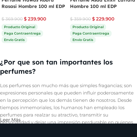
Rasasi Hombre 100 ml EDP
Hombre 100 ml EDP
$
239.900
$
229.900
$
369.900
$
359.900
Producto Original
Producto Original
Paga Contraentrega
Paga Contraentrega
Envío Gratis
Envío Gratis
Comprar ahora
Comprar ahora
¿Por que son tan importantes los
perfumes?
Los perfumes son mucho más que simples fragancias; son
expresiones personales que pueden influir poderosamente
en la percepción que los demás tienen de nosotros. Desde
tiempos inmemoriales, los humanos han empleado los
perfumes para realzar su atractivo, transmitir su
Leer Más
personalidad y dejar una impresión perdurable en quienes
les rodean. Un aroma cautivador puede evocar recuerdos,
despertar emociones y crear una conexión íntima con