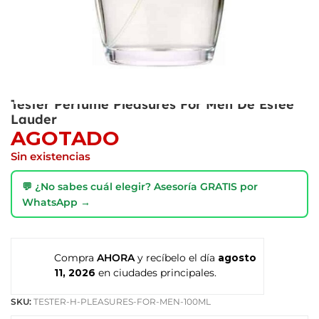
Tester Perfume Pleasures For Men De Estee
Lauder
AGOTADO
Sin existencias
💬 ¿No sabes cuál elegir? Asesoría GRATIS por
WhatsApp →
Compra
AHORA
y recíbelo el día
agosto
11, 2026
en ciudades principales.
SKU:
TESTER-H-PLEASURES-FOR-MEN-100ML