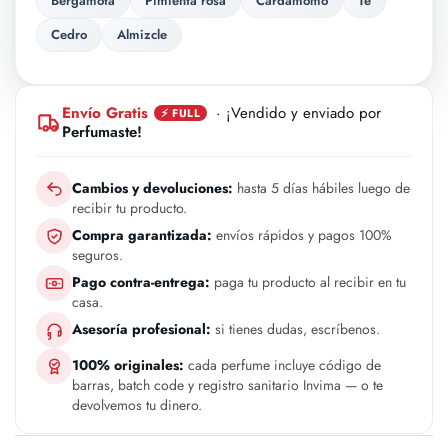
Bergamota
Pimienta rosa
Cardamomo
Te
Cedro
Almizcle
Envío Gratis
· ¡Vendido y enviado por
⚡ FULL
Perfumaste!
Cambios y devoluciones:
hasta 5 días hábiles luego de
recibir tu producto.
Compra garantizada:
envíos rápidos y pagos 100%
seguros.
Pago contra-entrega:
paga tu producto al recibir en tu
casa.
Asesoría profesional:
si tienes dudas, escríbenos.
100% originales:
cada perfume incluye código de
barras, batch code y registro sanitario Invima — o te
devolvemos tu dinero.