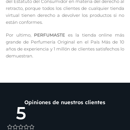
del Estatuto del Consumidor en materia del derecho al
retracto, porque todos los clientes de cualquier tienda
virtual tienen derecho a devolver los productos si no
están conformes.
Por ultimo,
PERFUMASTE
es la tienda online más
grande de Perfumería Original en el País Más de 10
años de experiencia y 1 millón de clientes satisfechos lo
demuestran.
Opiniones de nuestros clientes
5