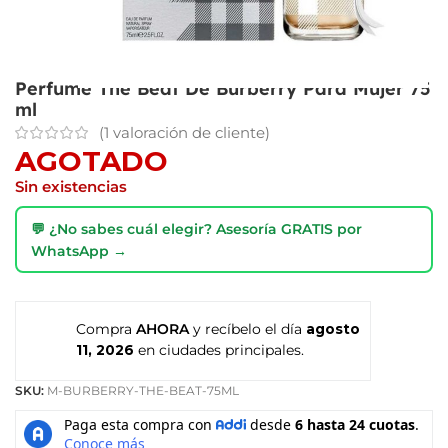
Perfume The Beat De Burberry Para Mujer 75
ml
(
1
valoración de cliente)
AGOTADO
Sin existencias
💬 ¿No sabes cuál elegir? Asesoría GRATIS por
WhatsApp →
Compra
AHORA
y recíbelo el día
agosto
11, 2026
en ciudades principales.
SKU:
M-BURBERRY-THE-BEAT-75ML