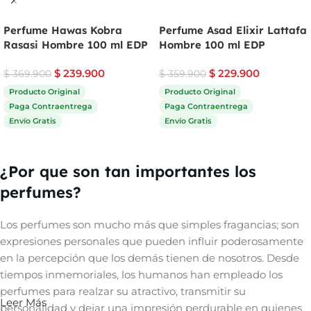
Perfume Hawas Kobra
Perfume Asad Elixir Lattafa
Rasasi Hombre 100 ml EDP
Hombre 100 ml EDP
$
239.900
$
229.900
$
369.900
$
359.900
Producto Original
Producto Original
Paga Contraentrega
Paga Contraentrega
Envío Gratis
Envío Gratis
Comprar ahora
Comprar ahora
¿Por que son tan importantes los
perfumes?
Los perfumes son mucho más que simples fragancias; son
expresiones personales que pueden influir poderosamente
en la percepción que los demás tienen de nosotros. Desde
tiempos inmemoriales, los humanos han empleado los
perfumes para realzar su atractivo, transmitir su
Leer Más
personalidad y dejar una impresión perdurable en quienes