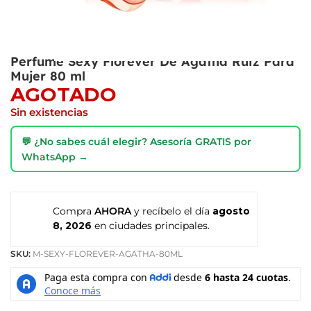
Perfume Sexy Florever De Agatha Ruiz Para
Mujer 80 ml
AGOTADO
Sin existencias
💬 ¿No sabes cuál elegir? Asesoría GRATIS por
WhatsApp →
Compra
AHORA
y recíbelo el día
agosto
8, 2026
en ciudades principales.
SKU:
M-SEXY-FLOREVER-AGATHA-80ML