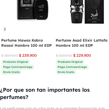
Perfume Hawas Kobra
Perfume Asad Elixir Lattafa
Rasasi Hombre 100 ml EDP
Hombre 100 ml EDP
$
239.900
$
229.900
$
369.900
$
359.900
Producto Original
Producto Original
Paga Contraentrega
Paga Contraentrega
Envío Gratis
Envío Gratis
Comprar ahora
Comprar ahora
¿Por que son tan importantes los
perfumes?
Los perfumes son mucho más que simples fragancias; son