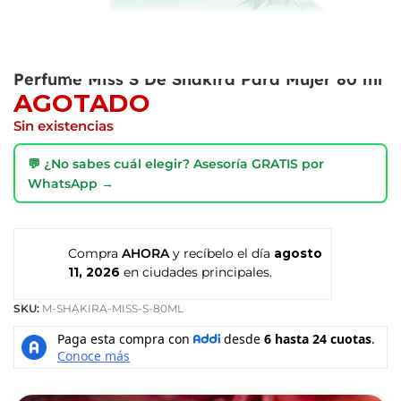
Perfume Miss S De Shakira Para Mujer 80 ml
AGOTADO
Sin existencias
💬 ¿No sabes cuál elegir? Asesoría GRATIS por
WhatsApp →
Compra
AHORA
y recíbelo el día
agosto
11, 2026
en ciudades principales.
SKU:
M-SHAKIRA-MISS-S-80ML