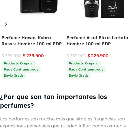
Perfume Hawas Kobra
Perfume Asad Elixir Lattafa
Rasasi Hombre 100 ml EDP
Hombre 100 ml EDP
$
239.900
$
229.900
$
369.900
$
359.900
Producto Original
Producto Original
Paga Contraentrega
Paga Contraentrega
Envío Gratis
Envío Gratis
Comprar ahora
Comprar ahora
¿Por que son tan importantes los
perfumes?
Los perfumes son mucho más que simples fragancias; son
expresiones personales que pueden influir poderosamente