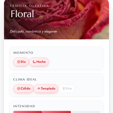
FAMILIA OLFATIVA
Floral
Delicada, romántica y elegante
MOMENTO
Día
Noche
CLIMA IDEAL
Cálido
Templado
Frío
INTENSIDAD