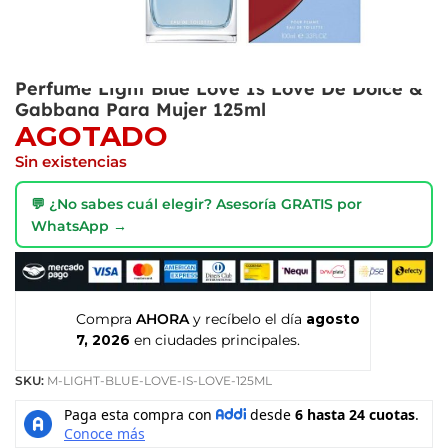
Perfume Light Blue Love Is Love De Dolce &
Gabbana Para Mujer 125ml
AGOTADO
Sin existencias
💬 ¿No sabes cuál elegir? Asesoría GRATIS por
WhatsApp →
Compra
AHORA
y recíbelo el día
agosto
7, 2026
en ciudades principales.
SKU:
M-LIGHT-BLUE-LOVE-IS-LOVE-125ML