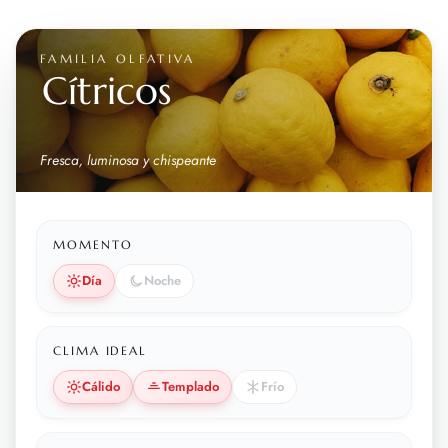
FAMILIA OLFATIVA
Cítricos
Fresca, luminosa y chispeante
MOMENTO
Día
Noche
CLIMA IDEAL
Cálido
Templado
Frío