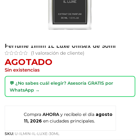
Perfume Ilmin IL Luxe Unisex de 30ml
(
1
valoración de cliente)
AGOTADO
Sin existencias
💬 ¿No sabes cuál elegir? Asesoría GRATIS por
WhatsApp →
Compra
AHORA
y recíbelo el día
agosto
11, 2026
en ciudades principales.
SKU:
U-ILMIN-IL-LUXE-30ML