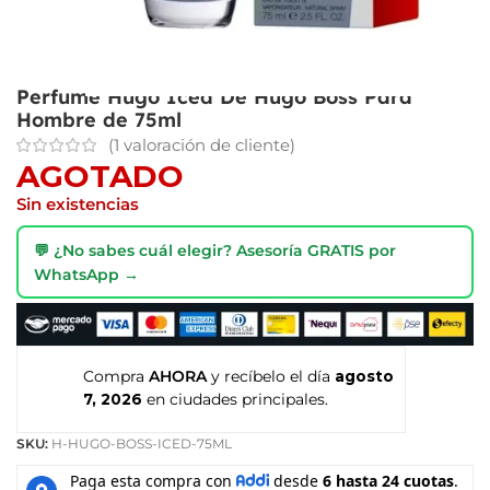
Perfume Hugo Iced De Hugo Boss Para
Hombre de 75ml
(
1
valoración de cliente)
AGOTADO
Sin existencias
💬 ¿No sabes cuál elegir? Asesoría GRATIS por
WhatsApp →
Compra
AHORA
y recíbelo el día
agosto
7, 2026
en ciudades principales.
SKU:
H-HUGO-BOSS-ICED-75ML