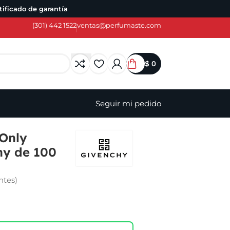
ificado de garantía
(301) 442 1522
ventas@perfumaste.com
$
0
Seguir mi pedido
Only
hy de 100
ntes)