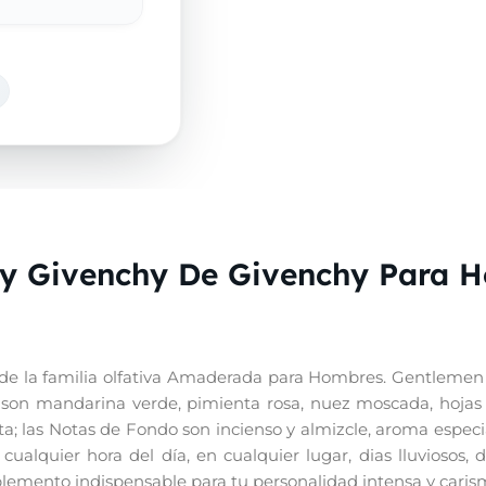
y Givenchy De Givenchy Para 
 la familia olfativa Amaderada para Hombres. Gentlemen On
a son mandarina verde, pimienta rosa, nuez moscada, hojas
leta; las Notas de Fondo son incienso y almizcle, aroma espec
ualquier hora del día, en cualquier lugar, dias lluviosos, d
mplemento indispensable para tu personalidad intensa y caris