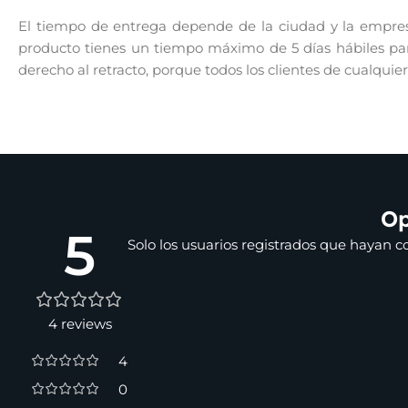
El tiempo de entrega depende de la ciudad y la empresa
producto tienes un tiempo máximo de 5 días hábiles para
derecho al retracto, porque todos los clientes de cualquie
Op
5
Solo los usuarios registrados que hayan 
4 reviews
4
0