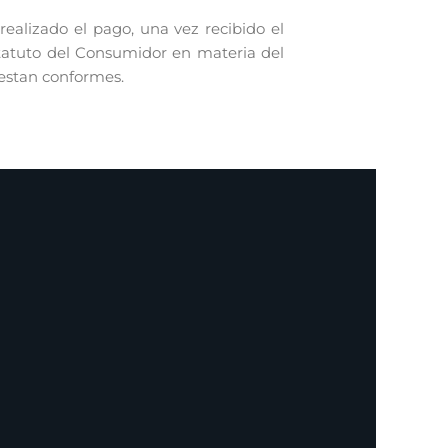
alizado el pago, una vez recibido el
statuto del Consumidor en materia del
 estan conformes.