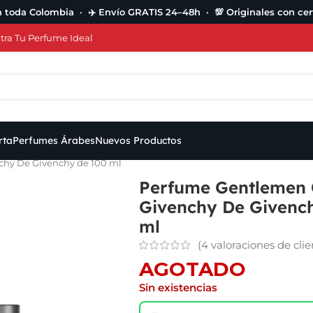
n toda Colombia · ✈️ Envío GRATIS 24–48h · 💯 Originales con cert
ra Tu Perfume Ideal
rta
Perfumes Árabes
Nuevos Productos
hy De Givenchy de 100 ml
Perfume Gentlemen 
Givenchy De Givenc
ml
(
4
valoraciones de clie
AGOTADO
Sin existencias