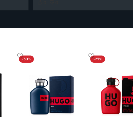
0
0
-30%
-27%