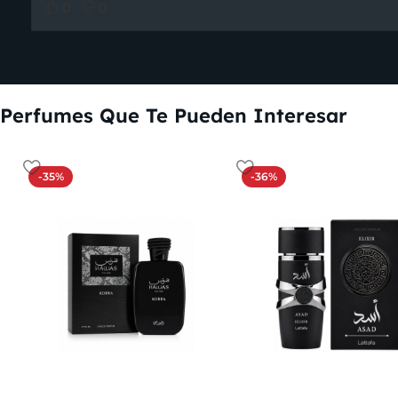
0
0
Perfumes Que Te Pueden Interesar
-35%
-36%