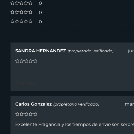
0
0
0
4 valoraciones en
Perfume Gentlemen Only Givenchy 
SANDRA HERNANDEZ
ju
(propietario verificado)
0
0
Carlos Gonzalez
mar
(propietario verificado)
Excelente Fragancia y los tiempos de envío son sorpre