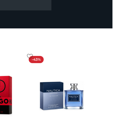
-43%
-19%