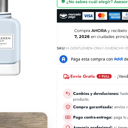
💬 ¿No sabes cuál elegir? Ases
Compra
AHORA
y recíbelo
7, 2026
en ciudades princi
SKU:
H-GENTLEMEN-ONLY-GIVENCHY-1
Envío Gratis
· ¡Vend
⚡ FULL
Cambios y devoluciones:
hasta
producto.
Compra garantizada:
envíos 
Pago contra-entrega:
paga tu p
Asesoría profesional:
si tiene