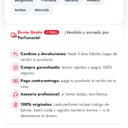
Bergamota
Pimienta
Geranio
Madera
Ambar
Almizcle
Envío Gratis
· ¡Vendido y enviado por
⚡ FULL
Perfumaste!
Cambios y devoluciones:
hasta 5 días hábiles luego de
recibir tu producto.
Compra garantizada:
envíos rápidos y pagos 100%
seguros.
Pago contra-entrega:
paga tu producto al recibir en tu
casa.
Asesoría profesional:
si tienes dudas, escríbenos.
100% originales:
cada perfume incluye código de
barras, batch code y registro sanitario Invima — o te
devolvemos tu dinero.