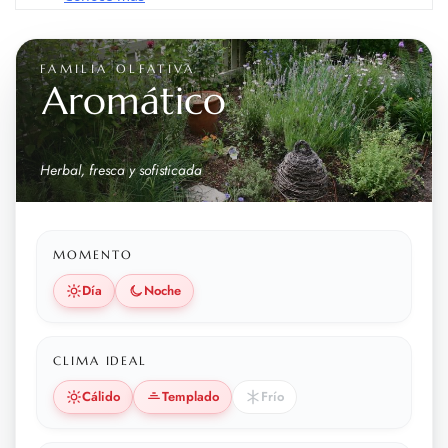
FAMILIA OLFATIVA
Aromático
Herbal, fresca y sofisticada
MOMENTO
Día
Noche
CLIMA IDEAL
Cálido
Templado
Frío