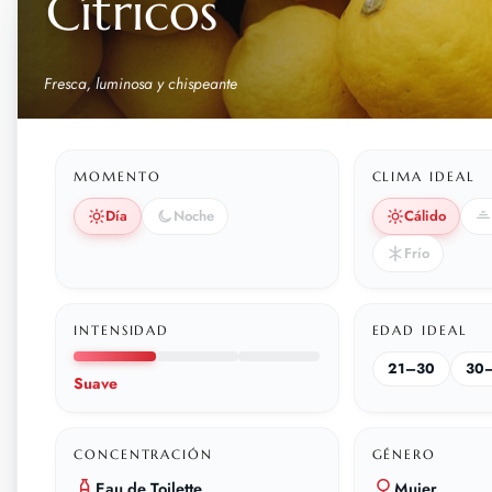
Cítricos
Fresca, luminosa y chispeante
MOMENTO
CLIMA IDEAL
Día
Noche
Cálido
Frío
INTENSIDAD
EDAD IDEAL
21–30
30
Suave
CONCENTRACIÓN
GÉNERO
Eau de Toilette
Mujer