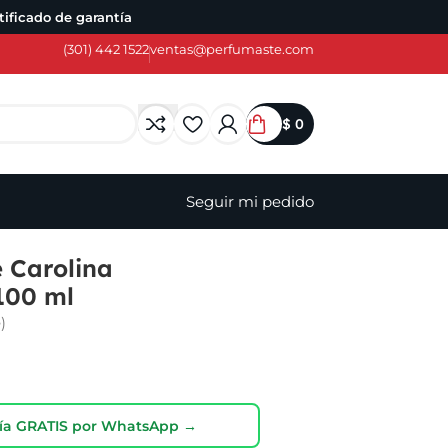
ificado de garantía
(301) 442 1522
ventas@perfumaste.com
$
0
Seguir mi pedido
 Carolina
100 ml
)
oría GRATIS por WhatsApp →