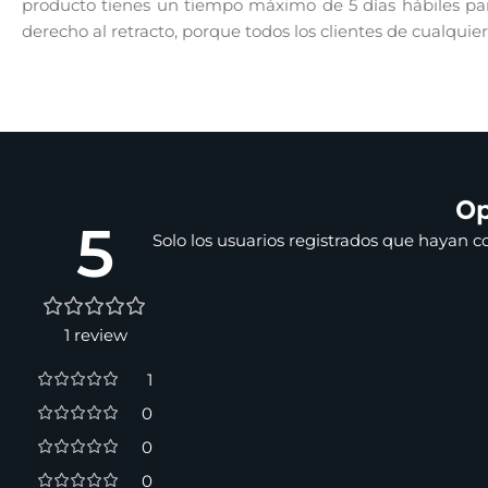
producto tienes un tiempo máximo de 5 días hábiles para
derecho al retracto, porque todos los clientes de cualquie
Op
5
Solo los usuarios registrados que hayan 
1 review
1
0
0
0