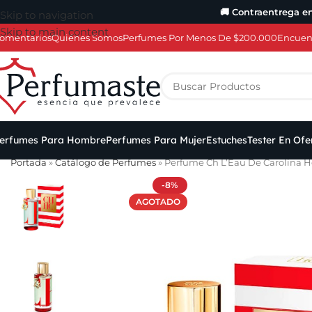
🚚 Contraentrega e
Skip to navigation
Skip to main content
omentarios
Quiénes Somos
Perfumes Por Menos De $200.000
Encuent
erfumes Para Hombre
Perfumes Para Mujer
Estuches
Tester En Ofe
Portada
»
Catálogo de Perfumes
»
Perfume Ch L’Eau De Carolina He
-8%
AGOTADO