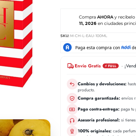
Compra
AHORA
y recíbelo
11, 2026
en ciudades princi
SKU:
M-CH-L-EAU-100ML
Envío Gratis
· ¡Vend
⚡ FULL
Cambios y devoluciones:
hasta
producto.
Compra garantizada:
envíos 
Pago contra-entrega:
paga tu p
Asesoría profesional:
si tiene
100% originales:
cada perfume