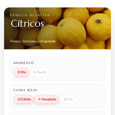
FAMILIA OLFATIVA
Cítricos
Fresca, luminosa y chispeante
MOMENTO
Día
Noche
CLIMA IDEAL
Cálido
Templado
Frío