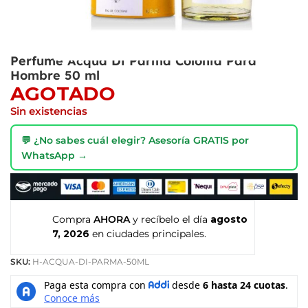
Perfume Acqua Di Parma Colonia Para
Hombre 50 ml
AGOTADO
Sin existencias
💬 ¿No sabes cuál elegir? Asesoría GRATIS por
WhatsApp →
Compra
AHORA
y recíbelo el día
agosto
7, 2026
en ciudades principales.
SKU:
H-ACQUA-DI-PARMA-50ML