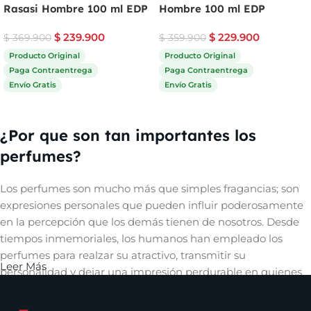
Rasasi Hombre 100 ml EDP
Hombre 100 ml EDP
$
239.900
$
229.900
$
369.900
$
359.900
Producto Original
Producto Original
Paga Contraentrega
Paga Contraentrega
Envío Gratis
Envío Gratis
Comprar ahora
Comprar ahora
¿Por que son tan importantes los
perfumes?
Los perfumes son mucho más que simples fragancias; son
expresiones personales que pueden influir poderosamente
en la percepción que los demás tienen de nosotros. Desde
tiempos inmemoriales, los humanos han empleado los
perfumes para realzar su atractivo, transmitir su
Leer Más
personalidad y dejar una impresión perdurable en quienes
les rodean. Un aroma cautivador puede evocar recuerdos,
despertar emociones y crear una conexión íntima con