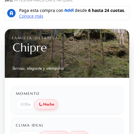
SKU:
H-TESTER-HALSTON-Z-14-125ML
FAMILIA OLFATIVA
Chipre
Terrosa, elegante y atemporal
MOMENTO
Día
Noche
CLIMA IDEAL