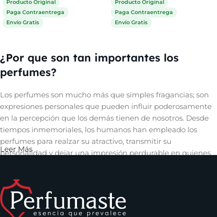
Producto Original
Producto Original
Paga Contraentrega
Paga Contraentrega
Envío Gratis
Envío Gratis
Comprar ahora
Comprar ahora
¿Por que son tan importantes los
perfumes?
Los perfumes son mucho más que simples fragancias; son
expresiones personales que pueden influir poderosamente
en la percepción que los demás tienen de nosotros. Desde
tiempos inmemoriales, los humanos han empleado los
perfumes para realzar su atractivo, transmitir su
Leer Más
personalidad y dejar una impresión perdurable en quienes
les rodean. Un aroma cautivador puede evocar recuerdos,
despertar emociones y crear una conexión íntima con
quienes nos rodean, convirtiéndose así en una herramienta
invaluable en el arte de la comunicación no verbal y en la
construcción de relaciones significativas.