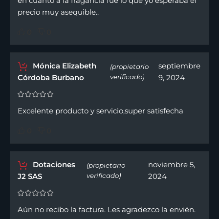
en cuanto a la fragancia fue lo que yo esperaba el
precio muy asequible..
0
0
Mónica Elizabeth
septiembre
(propietario
Córdoba Burbano
verificado)
9, 2024
Excelente producto y servicio,super satisfecha
0
0
Dotaciones
noviembre 5,
(propietario
J2 SAS
verificado)
2024
Aún no recibo la factura. Les agradezco la envién.