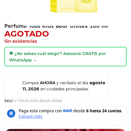
Perfume Tous Kids Bear Unisex 100 ml
AGOTADO
Sin existencias
💬 ¿No sabes cuál elegir? Asesoría GRATIS por
WhatsApp →
Compra
AHORA
y recíbelo el día
agosto
11, 2026
en ciudades principales.
SKU:
U-TOUS-KIDS-BEAR-100ML