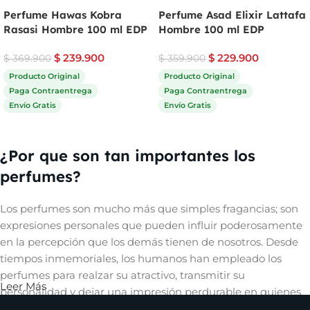
Perfume Hawas Kobra
Perfume Asad Elixir Lattafa
Rasasi Hombre 100 ml EDP
Hombre 100 ml EDP
$
239.900
$
229.900
$
369.900
$
359.900
Producto Original
Producto Original
Paga Contraentrega
Paga Contraentrega
Envío Gratis
Envío Gratis
Comprar ahora
Comprar ahora
¿Por que son tan importantes los
perfumes?
Los perfumes son mucho más que simples fragancias; son
expresiones personales que pueden influir poderosamente
en la percepción que los demás tienen de nosotros. Desde
tiempos inmemoriales, los humanos han empleado los
perfumes para realzar su atractivo, transmitir su
Leer Más
personalidad y dejar una impresión perdurable en quienes
les rodean. Un aroma cautivador puede evocar recuerdos,