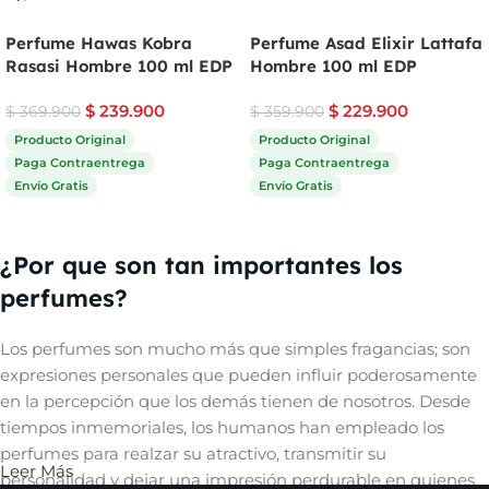
Perfume Hawas Kobra
Perfume Asad Elixir Lattafa
Rasasi Hombre 100 ml EDP
Hombre 100 ml EDP
$
239.900
$
229.900
$
369.900
$
359.900
Producto Original
Producto Original
Paga Contraentrega
Paga Contraentrega
Envío Gratis
Envío Gratis
Comprar ahora
Comprar ahora
¿Por que son tan importantes los
perfumes?
Los perfumes son mucho más que simples fragancias; son
expresiones personales que pueden influir poderosamente
en la percepción que los demás tienen de nosotros. Desde
tiempos inmemoriales, los humanos han empleado los
perfumes para realzar su atractivo, transmitir su
Leer Más
personalidad y dejar una impresión perdurable en quienes