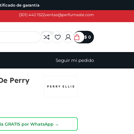
ificado de garantía
(301) 442 1522
ventas@perfumaste.com
$
0
Seguir mi pedido
De Perry
oría GRATIS por WhatsApp →