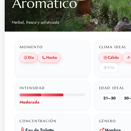
Aromático
Herbal, fresca y sofisticada
MOMENTO
CLIMA IDEAL
Día
Noche
Cálido
Frío
INTENSIDAD
EDAD IDEAL
21–30
30
Moderada
CONCENTRACIÓN
GÉNERO
Eau de Toilette
Hombre