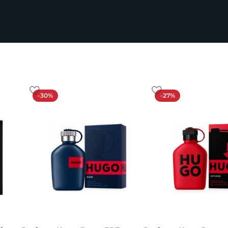
-30%
-27%