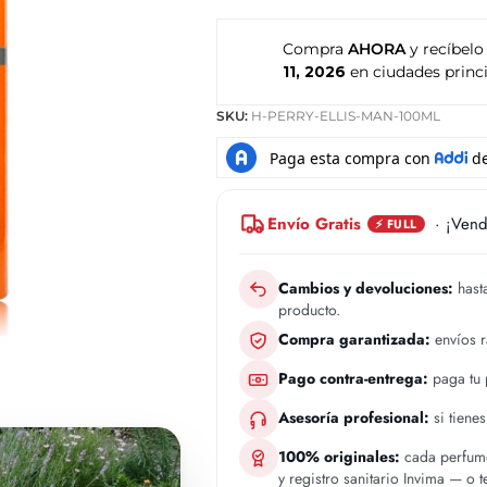
Compra
AHORA
y recíbelo
11, 2026
en ciudades princi
SKU:
H-PERRY-ELLIS-MAN-100ML
Envío Gratis
· ¡Vend
⚡ FULL
Cambios y devoluciones:
hasta
producto.
Compra garantizada:
envíos 
Pago contra-entrega:
paga tu p
Asesoría profesional:
si tiene
100% originales:
cada perfume
y registro sanitario Invima — o 