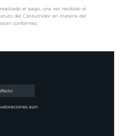
alizado el pago, una vez recibido el
statuto del Consumidor en materia del
 estan conformes.
ciones
valoraciones aún.