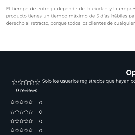
El tiempo de entrega depende de la ciudad y la empresa
producto tienes un tiempo máximo de 5 días hábiles para
derecho al retracto, porque todos los clientes de cualquie
Op
Solo los usuarios registrados que hayan 
0 reviews
0
0
0
0