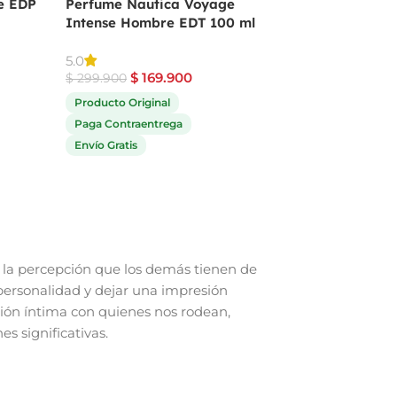
e EDP
Perfume Nautica Voyage
Perfume Angel De
Intense Hombre EDT 100 ml
Mugler Para Muje
$
559.9
5.0
$
689.900
$
169.900
$
299.900
Producto Original
Producto Original
Paga Contraentrega
Paga Contraentrega
Envío Gratis
Envío Gratis
la percepción que los demás tienen de
personalidad y dejar una impresión
ión íntima con quienes nos rodean,
s significativas.