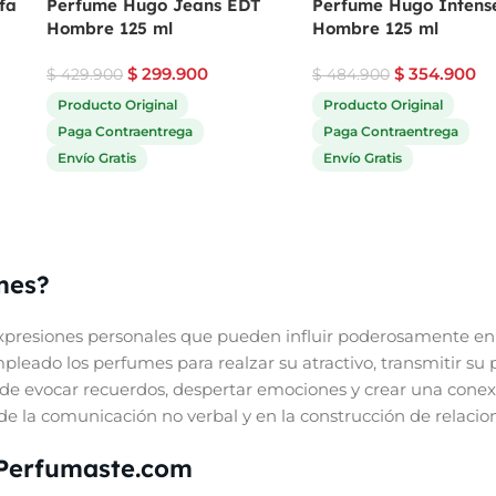
fa
Perfume Hugo Jeans EDT
Perfume Hugo Intens
Hombre 125 ml
Hombre 125 ml
$
299.900
$
354.900
$
429.900
$
484.900
Producto Original
Producto Original
Paga Contraentrega
Paga Contraentrega
Envío Gratis
Envío Gratis
mes?
presiones personales que pueden influir poderosamente en 
eado los perfumes para realzar su atractivo, transmitir su 
de evocar recuerdos, despertar emociones y crear una conex
e la comunicación no verbal y en la construcción de relacione
 Perfumaste.com