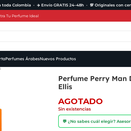
n toda Colombia · ✈️ Envío GRATIS 24–48h · 💯 Originales con cert
ra Tu Perfume Ideal
rta
Perfumes Árabes
Nuevos Productos
s
Perfume Perry Man 
Ellis
AGOTADO
Sin existencias
💬 ¿No sabes cuál elegir? Ases