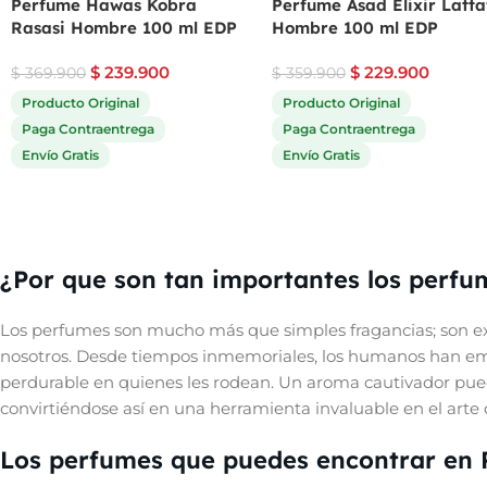
Perfume Hawas Kobra
Perfume Asad Elixir Latta
Rasasi Hombre 100 ml EDP
Hombre 100 ml EDP
$
239.900
$
229.900
$
369.900
$
359.900
Producto Original
Producto Original
Paga Contraentrega
Paga Contraentrega
Envío Gratis
Envío Gratis
¿Por que son tan importantes los perfu
Los perfumes son mucho más que simples fragancias; son ex
nosotros. Desde tiempos inmemoriales, los humanos han empl
perdurable en quienes les rodean. Un aroma cautivador pue
convirtiéndose así en una herramienta invaluable en el arte d
Los perfumes que puedes encontrar en