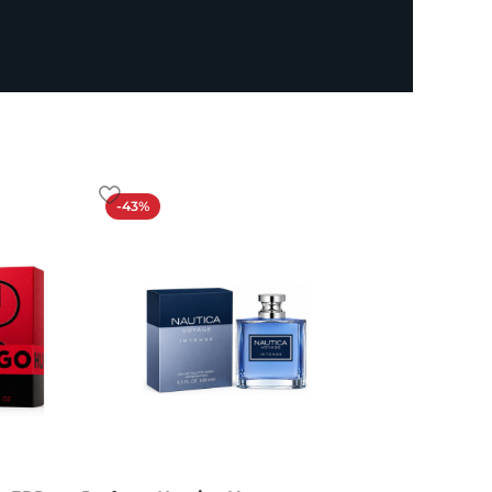
-43%
-19%