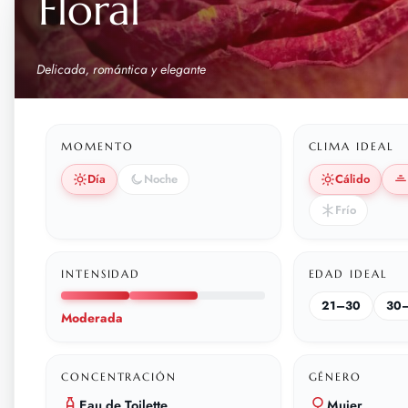
Floral
Delicada, romántica y elegante
MOMENTO
CLIMA IDEAL
Día
Noche
Cálido
Frío
INTENSIDAD
EDAD IDEAL
21–30
30
Moderada
CONCENTRACIÓN
GÉNERO
Eau de Toilette
Mujer