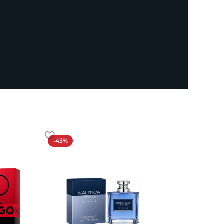
-43%
-19%