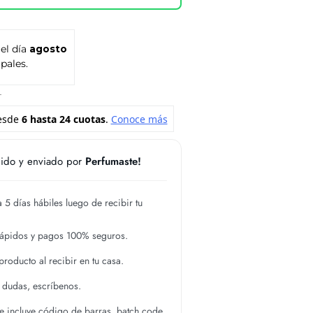
 el día
agosto
pales.
L
ido y enviado por
Perfumaste!
 5 días hábiles luego de recibir tu
rápidos y pagos 100% seguros.
roducto al recibir en tu casa.
s dudas, escríbenos.
 incluye código de barras, batch code