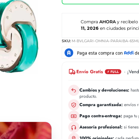
Compra
AHORA
y recíbelo
11, 2026
en ciudades princi
SKU:
M-BVLGARI-OMNIA-PARAIBA-65M
Envío Gratis
· ¡Vend
⚡ FULL
Cambios y devoluciones:
hasta
producto.
Compra garantizada:
envíos 
Pago contra-entrega:
paga tu p
Asesoría profesional:
si tiene
100% originales:
cada perfume