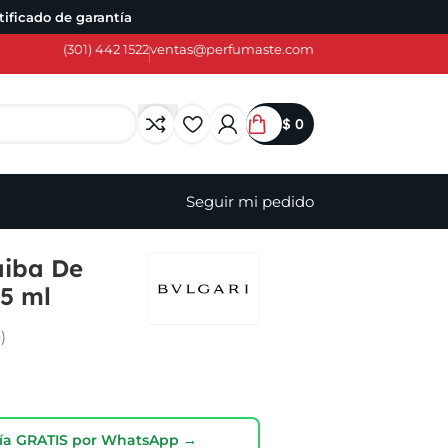
ificado de garantía
(301) 442 1522
ventas@perfumaste.com
$
0
Seguir mi pedido
iba De
65 ml
)
oría GRATIS por WhatsApp →