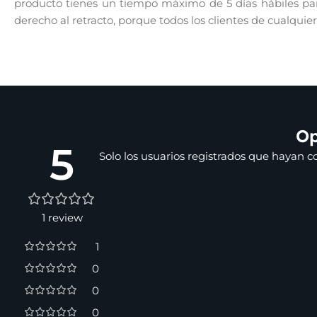
producto tienes un tiempo máximo de 5 días hábiles para
derecho al retracto, porque todos los clientes de cualquie
Op
5
Solo los usuarios registrados que hayan 
1 review
1
0
0
0