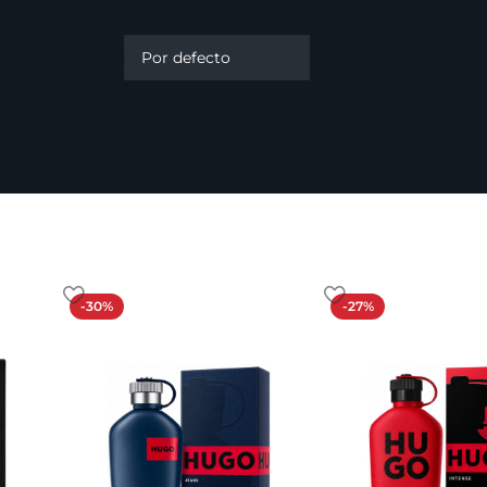
ra Mujer 65 ml
-30%
-27%