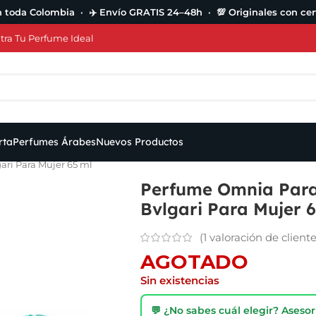
n toda Colombia · ✈️ Envío GRATIS 24–48h · 💯 Originales con cert
ra Tu Perfume Ideal
rta
Perfumes Árabes
Nuevos Productos
ri Para Mujer 65 ml
Perfume Omnia Para
Bvlgari Para Mujer 
(
1
valoración de cliente
AGOTADO
Sin existencias
💬 ¿No sabes cuál elegir? Ases