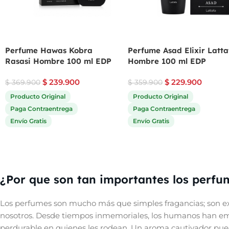
Perfume Hawas Kobra
Perfume Asad Elixir Latta
Rasasi Hombre 100 ml EDP
Hombre 100 ml EDP
$
239.900
$
229.900
$
369.900
$
359.900
Producto Original
Producto Original
Paga Contraentrega
Paga Contraentrega
Envío Gratis
Envío Gratis
¿Por que son tan importantes los perfu
Los perfumes son mucho más que simples fragancias; son ex
nosotros. Desde tiempos inmemoriales, los humanos han empl
perdurable en quienes les rodean. Un aroma cautivador pue