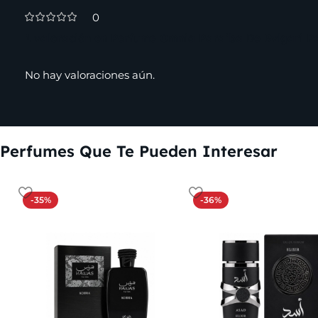
0
1 valoración en
Perfume Omnia Paraiba De Bvlgari Pa
No hay valoraciones aún.
Perfumes Que Te Pueden Interesar
-35%
-36%