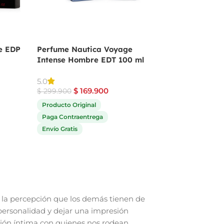
e EDP
Perfume Nautica Voyage
Perfume Angel De
Intense Hombre EDT 100 ml
Mugler Para Muje
$
559.9
5.0
$
689.900
$
169.900
$
299.900
Producto Original
Producto Original
Paga Contraentrega
Paga Contraentrega
Envío Gratis
Envío Gratis
la percepción que los demás tienen de
personalidad y dejar una impresión
ión íntima con quienes nos rodean,