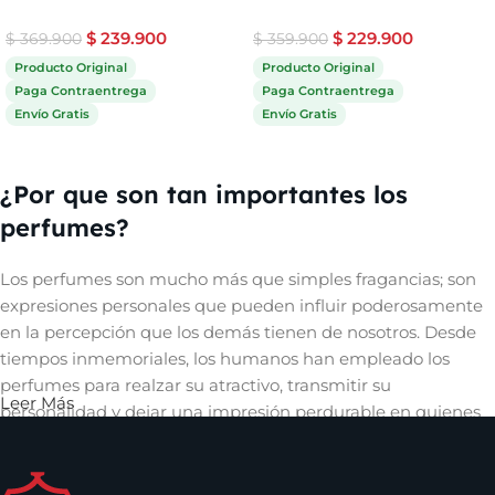
$
239.900
$
229.900
$
369.900
$
359.900
Producto Original
Producto Original
Paga Contraentrega
Paga Contraentrega
Envío Gratis
Envío Gratis
Comprar ahora
Comprar ahora
¿Por que son tan importantes los
perfumes?
Los perfumes son mucho más que simples fragancias; son
expresiones personales que pueden influir poderosamente
en la percepción que los demás tienen de nosotros. Desde
tiempos inmemoriales, los humanos han empleado los
perfumes para realzar su atractivo, transmitir su
Leer Más
personalidad y dejar una impresión perdurable en quienes
les rodean. Un aroma cautivador puede evocar recuerdos,
despertar emociones y crear una conexión íntima con
quienes nos rodean, convirtiéndose así en una herramienta