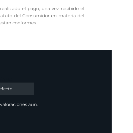
alizado el pago, una vez recibido el
statuto del Consumidor en materia del
 estan conformes.
ciones
valoraciones aún.