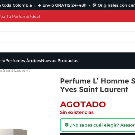
n toda Colombia · ✈️ Envío GRATIS 24–48h · 💯 Originales con cert
ra Tu Perfume Ideal
rta
Perfumes Árabes
Nuevos Productos
s Saint Laurent
Perfume L’ Homme S
Yves Saint Laurent
AGOTADO
Sin existencias
💬 ¿No sabes cuál elegir? Ases