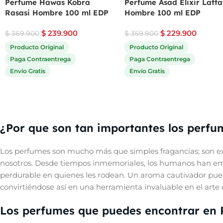
Perfume Hawas Kobra
Perfume Asad Elixir Latta
Rasasi Hombre 100 ml EDP
Hombre 100 ml EDP
$
239.900
$
229.900
$
369.900
$
359.900
Producto Original
Producto Original
Paga Contraentrega
Paga Contraentrega
Envío Gratis
Envío Gratis
¿Por que son tan importantes los perfu
Los perfumes son mucho más que simples fragancias; son ex
nosotros. Desde tiempos inmemoriales, los humanos han empl
perdurable en quienes les rodean. Un aroma cautivador pue
convirtiéndose así en una herramienta invaluable en el arte d
Los perfumes que puedes encontrar en