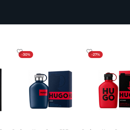
-30%
-27%