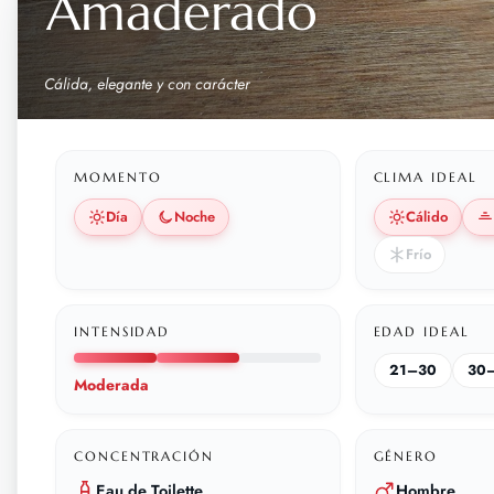
Amaderado
Cálida, elegante y con carácter
MOMENTO
CLIMA IDEAL
Día
Noche
Cálido
Frío
INTENSIDAD
EDAD IDEAL
21–30
30
Moderada
CONCENTRACIÓN
GÉNERO
Eau de Toilette
Hombre