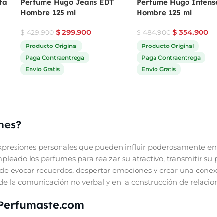
fa
Perfume Hugo Jeans EDT
Perfume Hugo Intens
Hombre 125 ml
Hombre 125 ml
$
299.900
$
354.900
$
429.900
$
484.900
Producto Original
Producto Original
Paga Contraentrega
Paga Contraentrega
Envío Gratis
Envío Gratis
mes?
presiones personales que pueden influir poderosamente en 
eado los perfumes para realzar su atractivo, transmitir su 
de evocar recuerdos, despertar emociones y crear una conex
e la comunicación no verbal y en la construcción de relacione
 Perfumaste.com