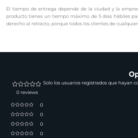
El tiempo de entrega depende de la ciudad y la empresa
producto tienes un tiempo máximo de 5 días hábiles para
derecho al retracto, porque todos los clientes de cualquie
Op
Solo los usuarios registrados que hayan 
0 reviews
0
0
0
0