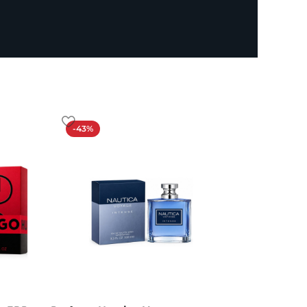
-43%
-19%