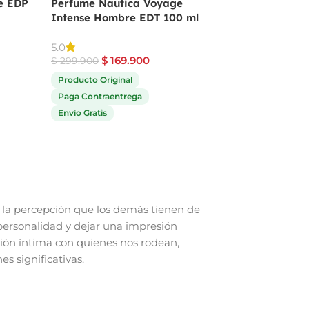
e EDP
Perfume Nautica Voyage
Perfume Angel De
Intense Hombre EDT 100 ml
Mugler Para Muje
$
559.9
5.0
$
689.900
$
169.900
$
299.900
Producto Original
Producto Original
Paga Contraentrega
Paga Contraentrega
Envío Gratis
Envío Gratis
la percepción que los demás tienen de
personalidad y dejar una impresión
ión íntima con quienes nos rodean,
s significativas.