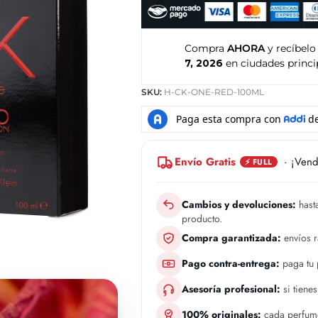
Compra
AHORA
y recíbelo
7, 2026
en ciudades princi
SKU:
H-CK-ONE-RED-100ML
Envío Gratis
· ¡Vend
⚡ FULL
Cambios y devoluciones:
hasta
producto.
Compra garantizada:
envíos 
Pago contra-entrega:
paga tu p
Asesoría profesional:
si tiene
100% originales:
cada perfume