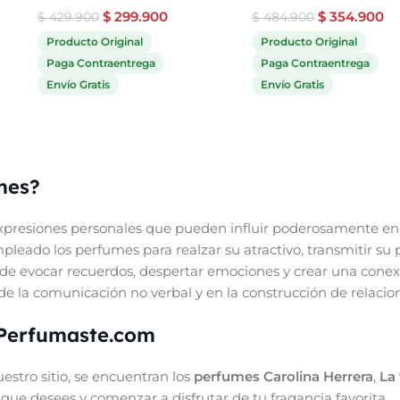
$
299.900
$
354.900
$
429.900
$
484.900
Producto Original
Producto Original
Paga Contraentrega
Paga Contraentrega
Envío Gratis
Envío Gratis
mes?
presiones personales que pueden influir poderosamente en 
eado los perfumes para realzar su atractivo, transmitir su 
de evocar recuerdos, despertar emociones y crear una conex
e la comunicación no verbal y en la construcción de relacione
 Perfumaste.com
stro sitio, se encuentran los
perfumes Carolina Herrera
,
La 
ue desees y comenzar a disfrutar de tu fragancia favorita.