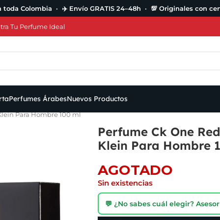
n toda Colombia · ✈️ Envío GRATIS 24–48h · 💯 Originales con cert
ra Tu Perfume Ideal
rta
Perfumes Árabes
Nuevos Productos
Klein Para Hombre 100 ml
Perfume Ck One Red
Klein Para Hombre 
AGOTADO
Sin existencias
💬 ¿No sabes cuál elegir? Ases