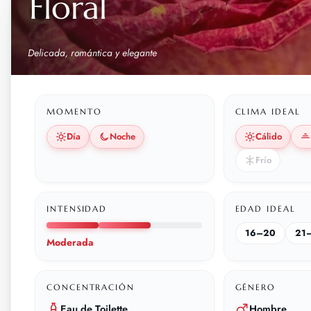
Floral
Delicada, romántica y elegante
MOMENTO
CLIMA IDEAL
Día
Noche
Cálido
Frío
INTENSIDAD
EDAD IDEAL
16–20
21
Moderada
CONCENTRACIÓN
GÉNERO
Eau de Toilette
Hombre