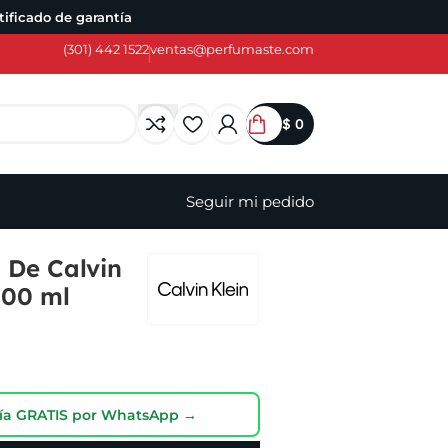
ificado de garantía
(301) 442 1522
ventas@perfumaste.com
$
0
Seguir mi pedido
 De Calvin
100 ml
oría GRATIS por WhatsApp →