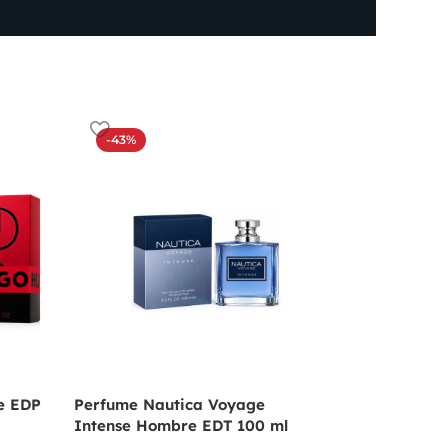
-43%
-19%
e EDP
Perfume Nautica Voyage
Perfume Angel De
Intense Hombre EDT 100 ml
Mugler Para Muje