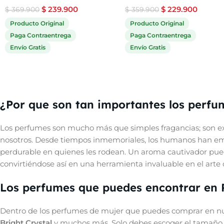
$
239.900
$
229.900
$
369.900
$
359.900
Producto Original
Producto Original
Paga Contraentrega
Paga Contraentrega
Envío Gratis
Envío Gratis
¿Por que son tan importantes los perfu
Los perfumes son mucho más que simples fragancias; son ex
nosotros. Desde tiempos inmemoriales, los humanos han empl
perdurable en quienes les rodean. Un aroma cautivador pue
convirtiéndose así en una herramienta invaluable en el arte d
Los perfumes que puedes encontrar en
Dentro de los perfumes de mujer que puedes comprar en nue
Bright Crystal
y muchos más. Solo debes escoger el tamaño q