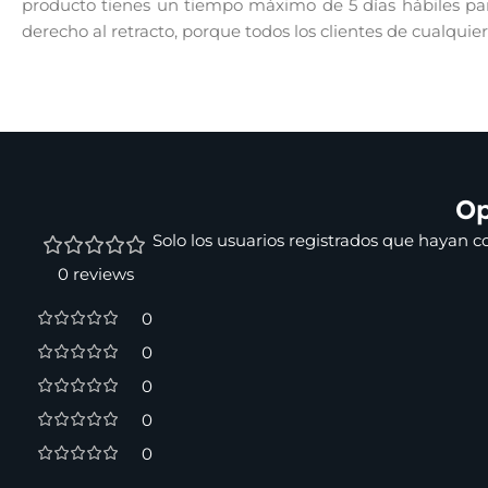
producto tienes un tiempo máximo de 5 días hábiles para
derecho al retracto, porque todos los clientes de cualquie
Op
Solo los usuarios registrados que hayan 
0 reviews
0
0
0
0
0