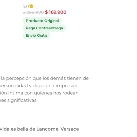
$
559.9
5.0
$
689.900
$
169.900
$
299.900
Producto Original
Producto Original
Paga Contraentrega
Paga Contraentrega
Envío Gratis
Envío Gratis
la percepción que los demás tienen de
personalidad y dejar una impresión
ión íntima con quienes nos rodean,
s significativas.
vida es bella de Lancome
,
Versace