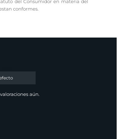
statuto del Consumidor en materia del
 estan conformes.
ciones
valoraciones aún.