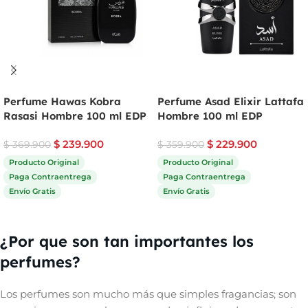
Perfume Hawas Kobra
Perfume Asad Elixir Lattafa
Rasasi Hombre 100 ml EDP
Hombre 100 ml EDP
$
239.900
$
229.900
$
369.900
$
359.900
Producto Original
Producto Original
Paga Contraentrega
Paga Contraentrega
Envío Gratis
Envío Gratis
Comprar ahora
Comprar ahora
¿Por que son tan importantes los
perfumes?
Los perfumes son mucho más que simples fragancias; son