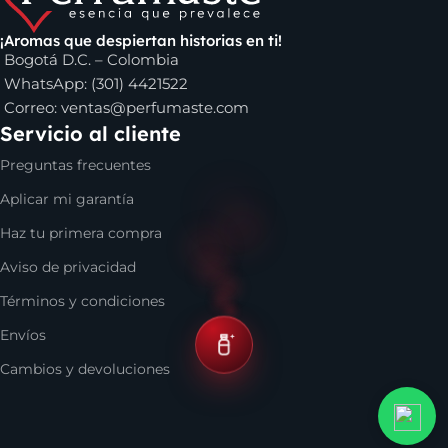
Eros Versace
, el perfume
Invictus de Paco Rabanne
,
Club
de Nuit de Armaf
y muchas otras opciones de marcas muy
¡Aromas que despiertan historias en ti!
Bogotá D.C. – Colombia
reconocidas. Incluso, si buscas algo para regalar, en nuestro
WhatsApp: (301) 4421522
catálogo se encuentran varias alternativas de lociones para
Correo:
ventas@perfumaste.com
esa persona especial, sea que estés en Cali, Bogotá, Medellín
Servicio al cliente
o en cualquier parte de Colombia.
Preguntas frecuentes
Aplicar mi garantía
Haz tu primera compra
Aviso de privacidad
Términos y condiciones
Envíos
Cambios y devoluciones