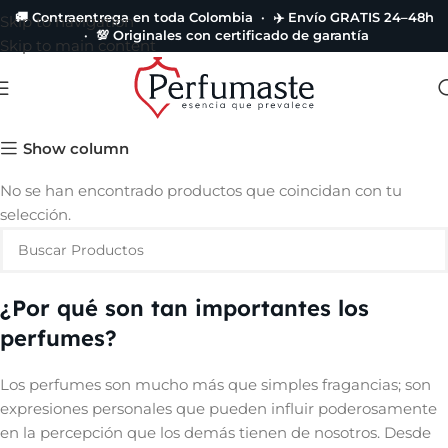
🚚 Contraentrega en toda Colombia · ✈️ Envío GRATIS 24–48h
Skip to navigation
· 💯 Originales con certificado de garantía
Skip to main content
240 ml
Show column
No se han encontrado productos que coincidan con tu
selección.
¿Por qué son tan importantes los
perfumes?
Los perfumes son mucho más que simples fragancias; son
expresiones personales que pueden influir poderosamente
en la percepción que los demás tienen de nosotros. Desde