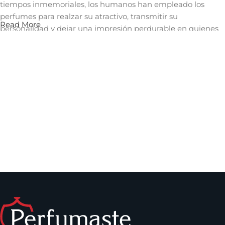
tiempos inmemoriales, los humanos han empleado los
perfumes para realzar su atractivo, transmitir su
Read More
personalidad y dejar una impresión perdurable en quienes
les rodean. Un aroma cautivador puede evocar recuerdos,
despertar emociones y crear una conexión íntima con
quienes nos rodean, convirtiéndose así en una herramienta
invaluable en el arte de la comunicación no verbal y en la
construcción de relaciones significativas.
Los perfumes que puedes encontrar en
Perfumaste.com
Dentro de los perfumes de mujer que puedes comprar en
nuestro sitio, se encuentran los
perfumes Carolina
Herrera
,
La vida es bella de Lancome
,
Versace Bright
Crystal
y muchos más. Solo debes escoger el tamaño que
desees y comenzar a disfrutar de tu fragancia favorita.
Dentro de los perfumes para hombre, puedes encontrar