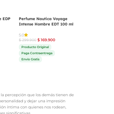
e EDP
Perfume Nautica Voyage
Perfume Angel De
Intense Hombre EDT 100 ml
Mugler Para Muje
$
559.9
5.0
$
689.900
$
169.900
$
299.900
Producto Original
Producto Original
Paga Contraentrega
Paga Contraentrega
Envío Gratis
Envío Gratis
la percepción que los demás tienen de
personalidad y dejar una impresión
ión íntima con quienes nos rodean,
s significativas.