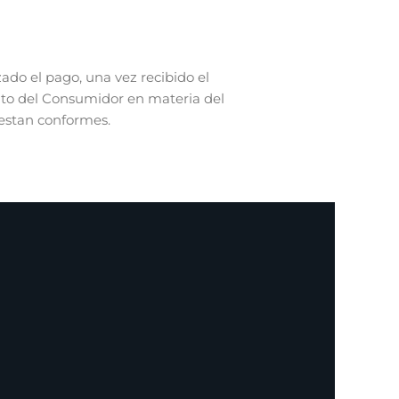
ado el pago, una vez recibido el
tuto del Consumidor en materia del
 estan conformes.