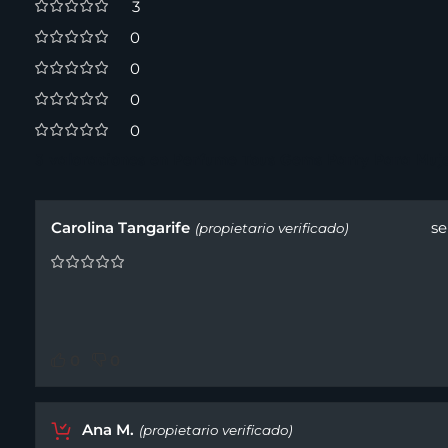
3
0
0
0
0
3 valoraciones en
Perfume Tous Gems Party Para Muje
Carolina Tangarife
se
(propietario verificado)
0
0
Ana M.
(propietario verificado)