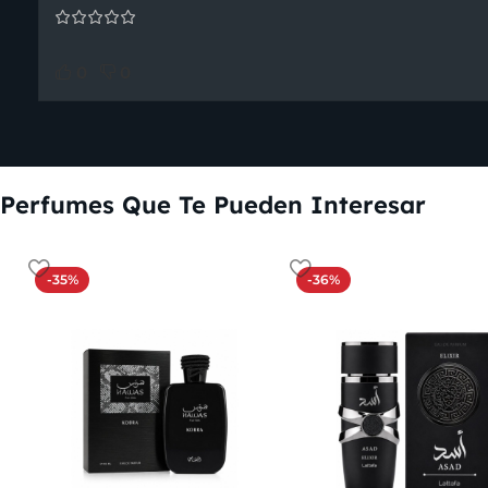
0
0
Perfumes Que Te Pueden Interesar
-35%
-36%