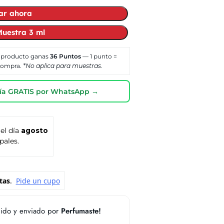
ar ahora
uestra 3 ml
 producto ganas
36
Puntos
— 1 punto =
 compra.
*No aplica para muestras.
oría GRATIS por WhatsApp →
 el día
agosto
pales.
ido y enviado por
Perfumaste!