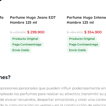
fa
Perfume Hugo Jeans EDT
Perfume Hugo Intens
Hombre 125 ml
Hombre 125 ml
$
299.900
$
354.900
$
429.900
$
484.900
Producto Original
Producto Original
Paga Contraentrega
Paga Contraentrega
Envío Gratis
Envío Gratis
mes?
presiones personales que pueden influir poderosamente en 
eado los perfumes para realzar su atractivo, transmitir su 
de evocar recuerdos, despertar emociones y crear una conex
e la comunicación no verbal y en la construcción de relacione