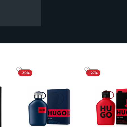
-30%
-27%