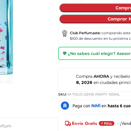
Compr
Comprar M
Club Perfumaste:
comprando este
$100 de descuento en tu próxima
💬 ¿No sabes cuál elegir? Ases
Compra
AHORA
y recíbelo
8, 2026
en ciudades princi
SKU:
M-TOUS-GEMS-PARTY-100ML
Envío Gratis
· ¡Vend
⚡ FULL
erfum