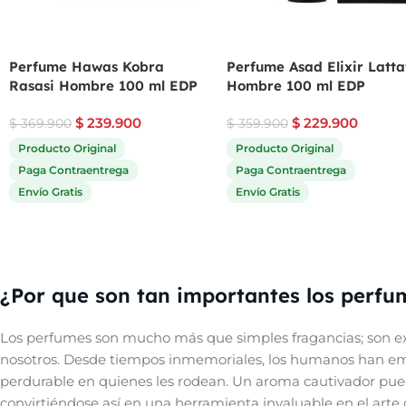
Perfume Hawas Kobra
Perfume Asad Elixir Latta
Rasasi Hombre 100 ml EDP
Hombre 100 ml EDP
$
239.900
$
229.900
$
369.900
$
359.900
Producto Original
Producto Original
Paga Contraentrega
Paga Contraentrega
Envío Gratis
Envío Gratis
¿Por que son tan importantes los perfu
Los perfumes son mucho más que simples fragancias; son ex
nosotros. Desde tiempos inmemoriales, los humanos han empl
perdurable en quienes les rodean. Un aroma cautivador pue
convirtiéndose así en una herramienta invaluable en el arte d