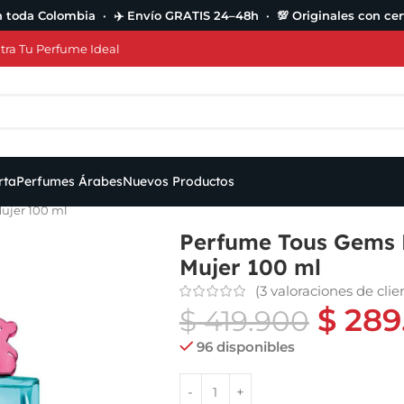
n toda Colombia · ✈️ Envío GRATIS 24–48h · 💯 Originales con cert
ra Tu Perfume Ideal
rta
Perfumes Árabes
Nuevos Productos
ujer 100 ml
Perfume Tous Gems 
Mujer 100 ml
(
3
valoraciones de clie
$
289
$
419.900
96 disponibles