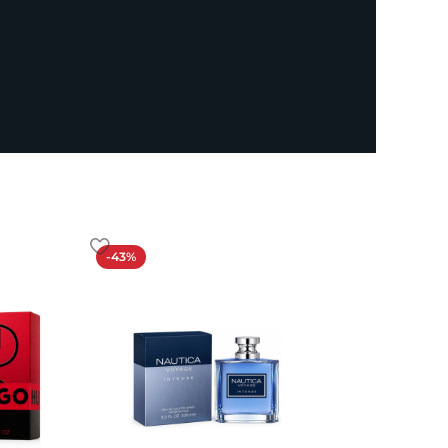
-43%
-19%