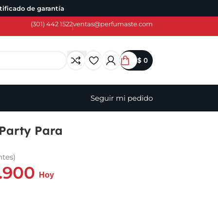
ificado de garantía
(301) 442 1522
ventas@perfumaste.com
$
0
Seguir mi pedido
Party Para
ntes)
.900
Hoy