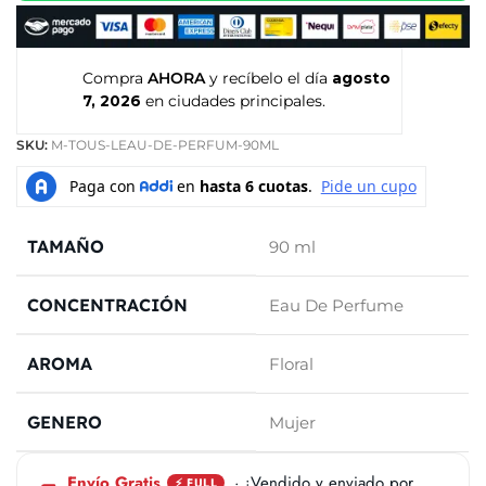
Compra
AHORA
y recíbelo el día
agosto
7, 2026
en ciudades principales.
SKU:
M-TOUS-LEAU-DE-PERFUM-90ML
TAMAÑO
90 ml
CONCENTRACIÓN
Eau De Perfume
AROMA
Floral
GENERO
Mujer
Envío Gratis
· ¡Vendido y enviado por
⚡ FULL