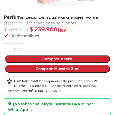
Perfume Leau De Tous Para Mujer 90 ml
(
12
valoraciones de clientes)
$
239.900
$
369.900
Hoy
100 disponibles
Comprar ahora
Comprar Muestra 3 ml
Club Perfumaste:
comprando este producto ganas
29
Puntos
— 1 punto = $100 de descuento en tu próxima
compra.
*No aplica para muestras.
💬 ¿No sabes cuál elegir? Asesoría GRATIS por
WhatsApp →