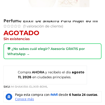
Perfume Elixir De Shakira Para Mujer 80 ml
(
1
valoración de cliente)
AGOTADO
Sin existencias
💬 ¿No sabes cuál elegir? Asesoría GRATIS por
WhatsApp →
Compra
AHORA
y recíbelo el día
agosto
11, 2026
en ciudades principales.
SKU:
M-SHAKIRA-ELIXIR-80ML