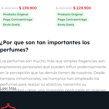
$
239.900
$
229.900
$
369.900
$
359.900
Producto Original
Producto Original
Paga Contraentrega
Paga Contraentrega
Envío Gratis
Envío Gratis
Comprar ahora
Comprar ahora
¿Por que son tan importantes los
perfumes?
Los perfumes son mucho más que simples fragancias; son
expresiones personales que pueden influir poderosamente
en la percepción que los demás tienen de nosotros. Desde
tiempos inmemoriales, los humanos han empleado los
perfumes para realzar su atractivo, transmitir su
Leer Más
personalidad y dejar una impresión perdurable en quienes
les rodean. Un aroma cautivador puede evocar recuerdos,
despertar emociones y crear una conexión íntima con
quienes nos rodean, convirtiéndose así en una herramienta