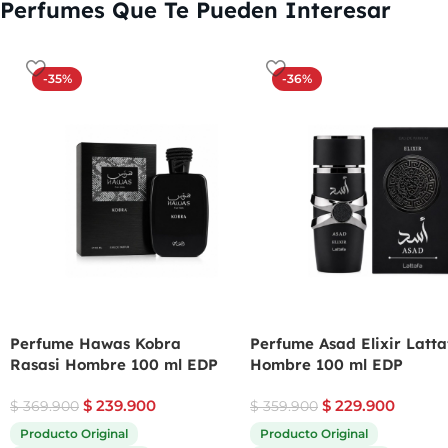
Perfumes Que Te Pueden Interesar
-35%
-36%
Perfume Hawas Kobra
Perfume Asad Elixir Latta
Rasasi Hombre 100 ml EDP
Hombre 100 ml EDP
$
239.900
$
229.900
$
369.900
$
359.900
Producto Original
Producto Original