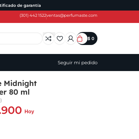
ificado de garantía
(301) 442 1522
ventas@perfumaste.com
$
0
Seguir mi pedido
 Midnight
er 80 ml
)
.900
Hoy