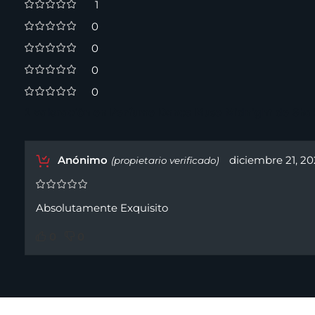
1
0
0
0
0
1 valoración en
Perfume Dance Muse Midnight de Shak
Anónimo
diciembre 21, 20
(propietario verificado)
Absolutamente Exquisito
0
0