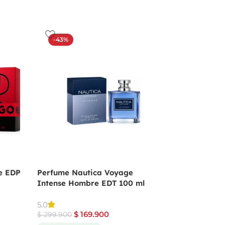
-43%
-19%
e EDP
Perfume Nautica Voyage
Perfume Angel De
Intense Hombre EDT 100 ml
Mugler Para Muje
$
559.9
5.0
$
689.900
$
169.900
$
299.900
Producto Original