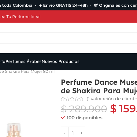
n toda Colombia · ✈️ Envío GRATIS 24–48h · 💯 Originales con cert
ra Tu Perfume Ideal
rta
Perfumes Árabes
Nuevos Productos
e Shakira Para Mujer 80 ml
Perfume Dance Muse
de Shakira Para Muj
(
1
valoración de cliente
$
159
$
289.900
100 disponibles