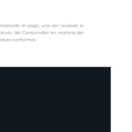
alizado el pago, una vez recibido el
statuto del Consumidor en materia del
 estan conformes.