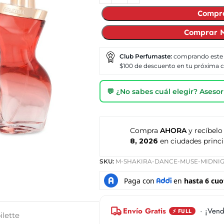
Compr
Comprar M
Club Perfumaste:
comprando este
$100 de descuento en tu próxima
💬 ¿No sabes cuál elegir? Ases
Compra
AHORA
y recíbelo
8, 2026
en ciudades princi
SKU:
M-SHAKIRA-DANCE-MUSE-MIDNI
Envío Gratis
· ¡Vend
⚡ FULL
ilette