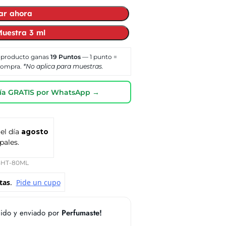
ar ahora
uestra 3 ml
 producto ganas
19
Puntos
— 1 punto =
 compra.
*No aplica para muestras.
oría GRATIS por WhatsApp →
 el día
agosto
pales.
GHT-80ML
ido y enviado por
Perfumaste!