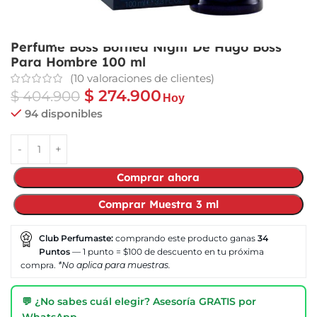
Perfume Boss Bottled Night De Hugo Boss
Para Hombre 100 ml
(
10
valoraciones de clientes)
$
274.900
$
404.900
Hoy
94 disponibles
Comprar ahora
Comprar Muestra 3 ml
Club Perfumaste:
comprando este producto ganas
34
Puntos
— 1 punto = $100 de descuento en tu próxima
compra.
*No aplica para muestras.
💬 ¿No sabes cuál elegir? Asesoría GRATIS por
WhatsApp →