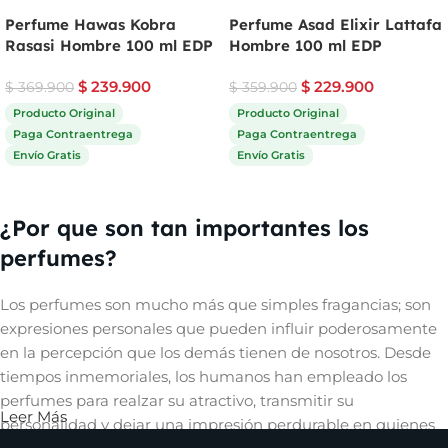
Perfume Hawas Kobra
Perfume Asad Elixir Lattafa
Rasasi Hombre 100 ml EDP
Hombre 100 ml EDP
$
239.900
$
229.900
$
369.900
$
359.900
Producto Original
Producto Original
Paga Contraentrega
Paga Contraentrega
Envío Gratis
Envío Gratis
Comprar ahora
Comprar ahora
¿Por que son tan importantes los
perfumes?
Los perfumes son mucho más que simples fragancias; son
expresiones personales que pueden influir poderosamente
en la percepción que los demás tienen de nosotros. Desde
tiempos inmemoriales, los humanos han empleado los
perfumes para realzar su atractivo, transmitir su
Leer Más
personalidad y dejar una impresión perdurable en quienes