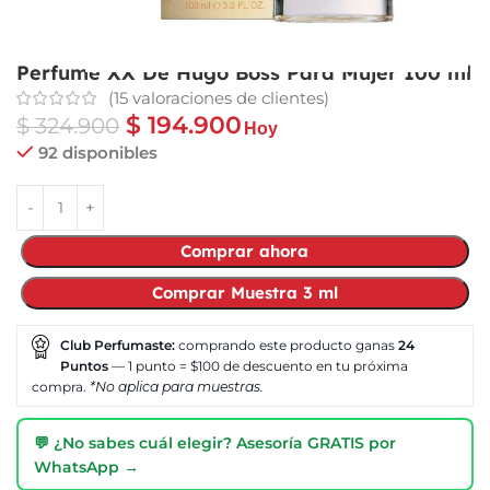
Perfume XX De Hugo Boss Para Mujer 100 ml
(
15
valoraciones de clientes)
$
194.900
$
324.900
Hoy
92 disponibles
Comprar ahora
Comprar Muestra 3 ml
Club Perfumaste:
comprando este producto ganas
24
Puntos
— 1 punto = $100 de descuento en tu próxima
compra.
*No aplica para muestras.
💬 ¿No sabes cuál elegir? Asesoría GRATIS por
WhatsApp →