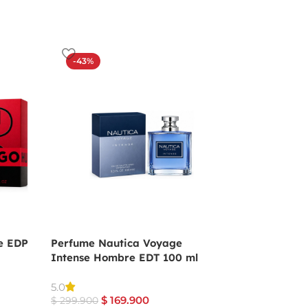
-43%
-19%
e EDP
Perfume Nautica Voyage
Perfume Angel De
Intense Hombre EDT 100 ml
Mugler Para Muje
$
559.9
5.0
$
689.900
$
169.900
$
299.900
Producto Original