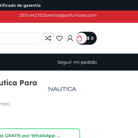
ificado de garantía
(301) 442 1522
ventas@perfumaste.com
$
0
Seguir mi pedido
utica Para
ntes)
oría GRATIS por WhatsApp →