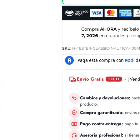
Compra
AHORA
y recíbelo
7, 2026
en ciudades princi
SKU:
H-TESTER-CLASSIC-NAUTICA-100M
Envío Gratis
· ¡Vend
⚡ FULL
Cambios y devoluciones:
hasta
producto.
Compra garantizada:
envíos 
Pago contra-entrega:
paga tu p
Asesoría profesional:
si tiene