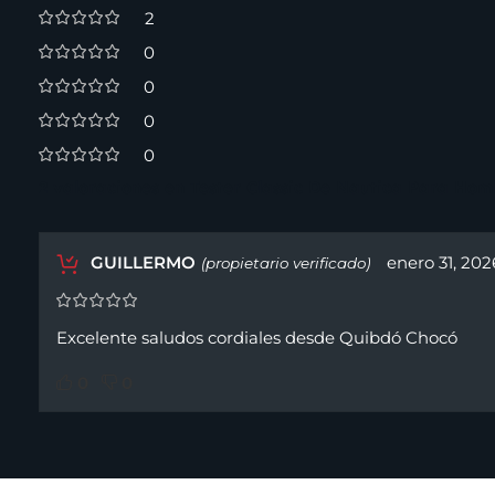
2
0
0
0
0
2 valoraciones en
Tester Classic De Nautica Para Hom
GUILLERMO
enero 31, 202
(propietario verificado)
Excelente saludos cordiales desde Quibdó Chocó
0
0