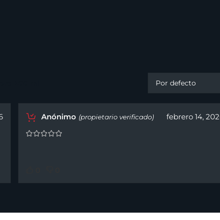
bre 100 ml
6
Anónimo
febrero 14, 20
(propietario verificado)
0
0