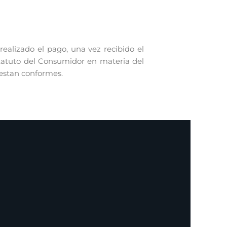
alizado el pago, una vez recibido el
statuto del Consumidor en materia del
 estan conformes.