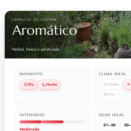
FAMILIA OLFATIVA
Aromático
Herbal, fresca y sofisticada
MOMENTO
CLIMA IDEAL
Día
Noche
Cálido
Frío
INTENSIDAD
EDAD IDEAL
21–30
30
Moderada