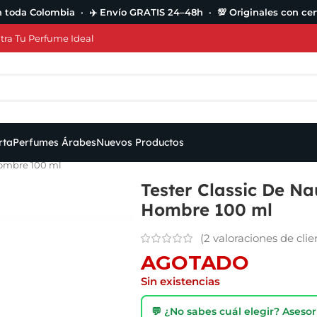
n toda Colombia · ✈️ Envío GRATIS 24–48h · 💯 Originales con cert
ra Tu Perfume Ideal
rta
Perfumes Árabes
Nuevos Productos
Hombre 100 ml
Tester Classic De Na
Hombre 100 ml
(
2
valoraciones de clie
AGOTADO
Sin existencias
💬 ¿No sabes cuál elegir? Ases