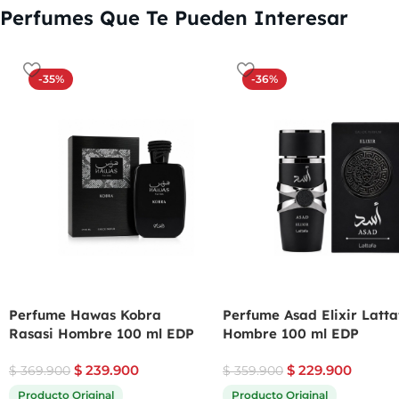
Perfumes Que Te Pueden Interesar
-35%
-36%
Perfume Hawas Kobra
Perfume Asad Elixir Latta
Rasasi Hombre 100 ml EDP
Hombre 100 ml EDP
$
239.900
$
229.900
$
369.900
$
359.900
Producto Original
Producto Original