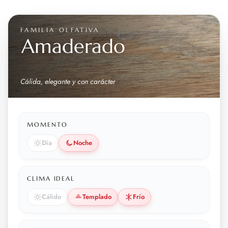
FAMILIA OLFATIVA
Amaderado
Cálida, elegante y con carácter
MOMENTO
Día
Noche
CLIMA IDEAL
Cálido
Templado
Frío