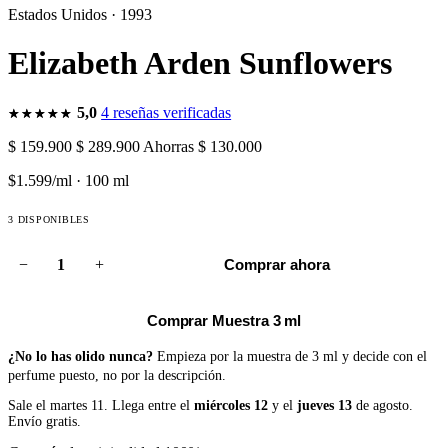
Estados Unidos · 1993
Elizabeth Arden Sunflowers
5,0
4 reseñas verificadas
$ 159.900
$ 289.900
Ahorras $ 130.000
$1.599/ml · 100 ml
3 DISPONIBLES
−
+
Comprar ahora
Perfume Sunflowers De Elizabeth Arden Para Mujer 100 ml cant
Comprar Muestra 3 ml
¿No lo has olido nunca?
Empieza por la muestra de 3 ml y decide con el
perfume puesto, no por la descripción.
Sale el martes 11. Llega entre el
miércoles 12
y el
jueves 13
de agosto.
Envío gratis.