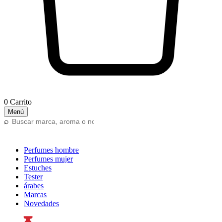
0
Carrito
Menú
Buscar
⌕
para
Perfumes
hombre
para
Perfumes
mujer
Estuches
en
oferta
Tester
Perfumes
árabes
Marcas
Novedades