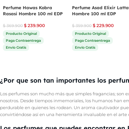
Perfume Hawas Kobra
Perfume Asad Elixir Latta
Rasasi Hombre 100 ml EDP
Hombre 100 ml EDP
$
239.900
$
229.900
$
369.900
$
359.900
Producto Original
Producto Original
Paga Contraentrega
Paga Contraentrega
Envío Gratis
Envío Gratis
¿Por que son tan importantes los perfu
Los perfumes son mucho más que simples fragancias; son ex
nosotros. Desde tiempos inmemoriales, los humanos han empl
perdurable en quienes les rodean. Un aroma cautivador pue
convirtiéndose así en una herramienta invaluable en el arte d
Los perfumes que puedes encontrar en