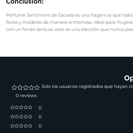
Conclusión:
Perfume Sentiment de Escada es una fragancia que habla 
flores y maderas de manera armoniosa, ideal para mujeres
con un fondo sensual, esta es una elección que nunca pa
Op
Solo los usuarios registrados que hayan 
0 reviews
0
0
0