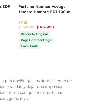
e EDP
Perfume Nautica Voyage
Perfume Angel De
Intense Hombre EDT 100 ml
Mugler Para Muje
$
559.9
5.0
$
689.900
$
169.900
$
299.900
Producto Original
Producto Original
Paga Contraentrega
Paga Contraentrega
Envío Gratis
Envío Gratis
la percepción que los demás tienen de
personalidad y dejar una impresión
ión íntima con quienes nos rodean,
s significativas.