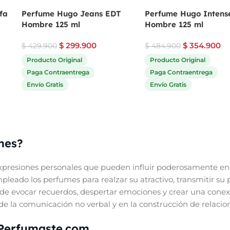
fa
Perfume Hugo Jeans EDT
Perfume Hugo Intens
Hombre 125 ml
Hombre 125 ml
$
299.900
$
354.900
$
429.900
$
484.900
Producto Original
Producto Original
Paga Contraentrega
Paga Contraentrega
Envío Gratis
Envío Gratis
mes?
presiones personales que pueden influir poderosamente en 
eado los perfumes para realzar su atractivo, transmitir su 
de evocar recuerdos, despertar emociones y crear una conex
e la comunicación no verbal y en la construcción de relacione
 Perfumaste.com