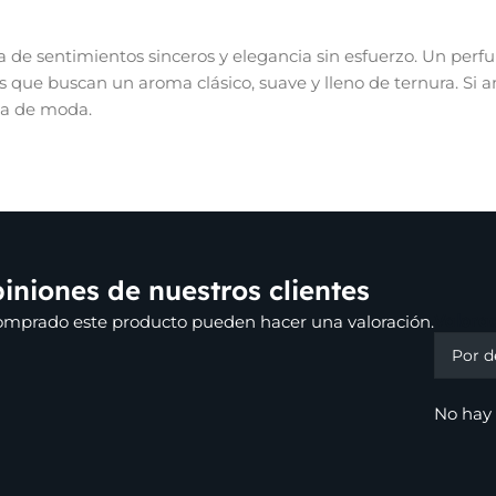
de sentimientos sinceros y elegancia sin esfuerzo. Un per
 que buscan un aroma clásico, suave y lleno de ternura. Si 
sa de moda.
iniones de nuestros clientes
Valora
comprado este producto pueden hacer una valoración.
No hay 