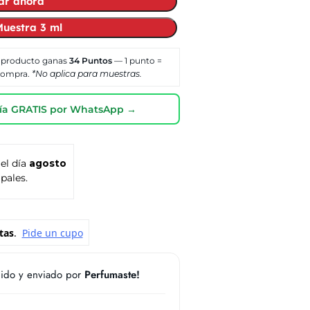
ar ahora
uestra 3 ml
 producto ganas
34
Puntos
— 1 punto =
 compra.
*No aplica para muestras.
oría GRATIS por WhatsApp →
 el día
agosto
pales.
ido y enviado por
Perfumaste!