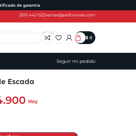
ificado de garantía
(301) 442 1522
ventas@perfumaste.com
$
0
Seguir mi pedido
de Escada
4.900
Hoy