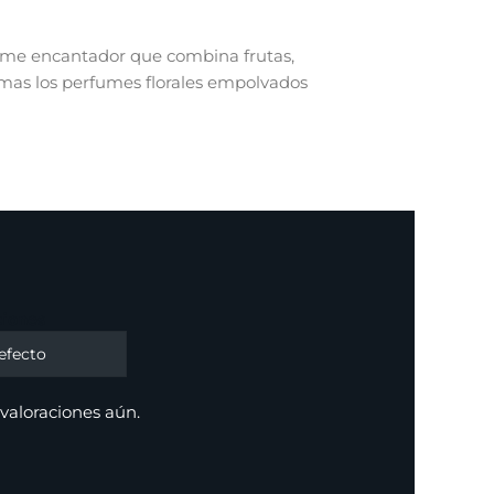
fume encantador que combina frutas,
amas los perfumes florales empolvados
ciones
valoraciones aún.