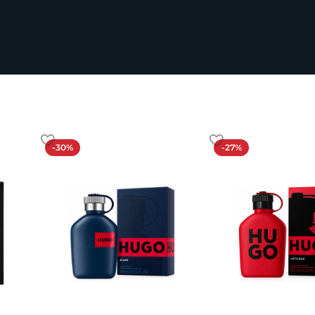
-30%
-27%