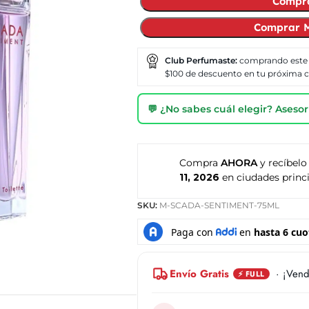
Compr
Comprar M
Club Perfumaste:
comprando este
$100 de descuento en tu próxima
💬 ¿No sabes cuál elegir? Ases
Compra
AHORA
y recíbelo
11, 2026
en ciudades princi
SKU:
M-SCADA-SENTIMENT-75ML
Envío Gratis
· ¡Vend
⚡ FULL