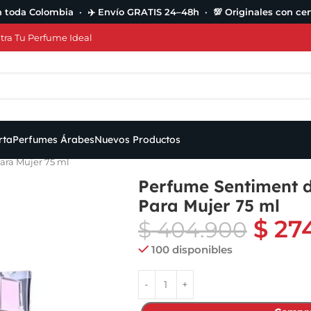
n toda Colombia · ✈️ Envío GRATIS 24–48h · 💯 Originales con cert
ra Tu Perfume Ideal
rta
Perfumes Árabes
Nuevos Productos
ara Mujer 75 ml
Perfume Sentiment 
Para Mujer 75 ml
$
27
$
404.900
100 disponibles