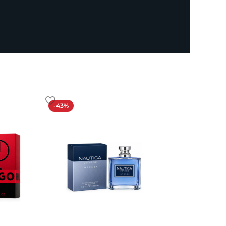
-43%
-19%