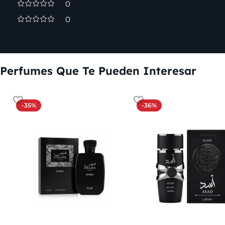
0
0
Perfumes Que Te Pueden Interesar
-35%
-36%